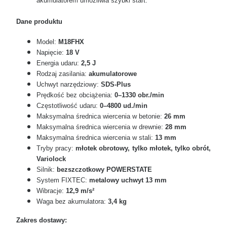
akumulatorem umożliwia szybki start.
Dane produktu
Model:
M18FHX
Napięcie:
18 V
Energia udaru:
2,5 J
Rodzaj zasilania:
akumulatorowe
Uchwyt narzędziowy:
SDS-Plus
Prędkość bez obciążenia:
0–1330 obr./min
Częstotliwość udaru:
0–4800 ud./min
Maksymalna średnica wiercenia w betonie:
26 mm
Maksymalna średnica wiercenia w drewnie:
28 mm
Maksymalna średnica wiercenia w stali:
13 mm
Tryby pracy:
młotek obrotowy, tylko młotek, tylko obrót,
Variolock
Silnik:
bezszczotkowy POWERSTATE
System FIXTEC:
metalowy uchwyt 13 mm
Wibracje:
12,9 m/s²
Waga bez akumulatora:
3,4 kg
Zakres dostawy: