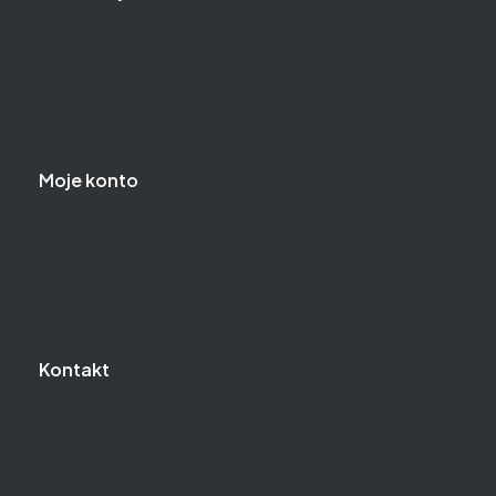
Informacje FAQ
Informacja o plikach cookies
Reklamacje i zwroty
Bony prezentowe - zasady użycia
Moje konto
Logowanie
Przechowalnia
Ustawienia konta
Ustawienia plików cookies
Kontakt
O firmie
Blog
Mapa dojazdu