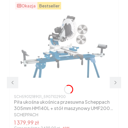
Okazja
Bestseller
Kod produktu
SCH5901218901_5907102900
Piła ukośna ukośnica przesuwna Scheppach
305mm HM140L + stół maszynowy UMF2000
PRODUCENT
5901218901
SCHEPPACH
Cena promocyjna
1 379,99 zł