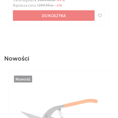
Cena regularna:
2 699,00 zł
-49%
Najniższa cena:
1 299,99 zł
--6%
DO KOSZYKA
Nowości
Nowość