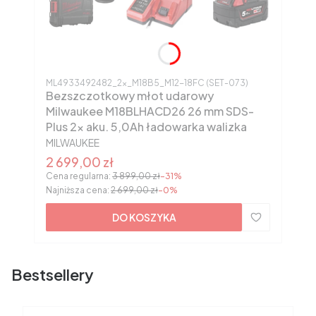
Kod produktu
ML4933492482_2x_M18B5_M12-18FC (SET-073)
Bezszczotkowy młot udarowy
Milwaukee M18BLHACD26 26 mm SDS-
Plus 2x aku. 5,0Ah ładowarka walizka
PRODUCENT
MILWAUKEE
Cena promocyjna
2 699,00 zł
Cena regularna:
3 899,00 zł
-31%
Najniższa cena:
2 699,00 zł
-0%
DO KOSZYKA
Bestsellery