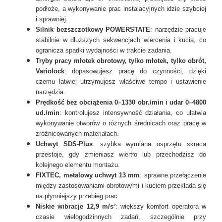
podłoże, a wykonywanie prac instalacyjnych idzie szybciej
i sprawniej.
Silnik bezszczotkowy POWERSTATE
: narzędzie pracuje
stabilnie w dłuższych sekwencjach wiercenia i kucia, co
ogranicza spadki wydajności w trakcie zadania.
Tryby pracy młotek obrotowy, tylko młotek, tylko obrót,
Variolock
: dopasowujesz pracę do czynności, dzięki
czemu łatwiej utrzymujesz właściwe tempo i ustawienie
narzędzia.
Prędkość bez obciążenia 0–1330 obr./min i udar 0–4800
ud./min
: kontrolujesz intensywność działania, co ułatwia
wykonywanie otworów o różnych średnicach oraz pracę w
zróżnicowanych materiałach.
Uchwyt SDS-Plus
: szybka wymiana osprzętu skraca
przestoje, gdy zmieniasz wiertło lub przechodzisz do
kolejnego elementu montażu.
FIXTEC, metalowy uchwyt 13 mm
: sprawne przełączenie
między zastosowaniami obrotowymi i kuciem przekłada się
na płynniejszy przebieg prac.
Niskie wibracje 12,9 m/s²
: większy komfort operatora w
czasie wielogodzinnych zadań, szczególnie przy