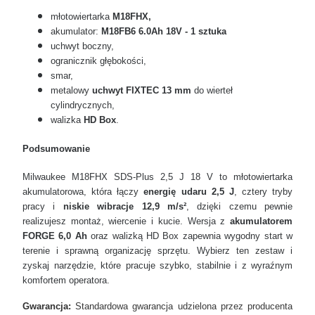
młotowiertarka
M18FHX,
akumulator:
M18FB6 6.0Ah 18V - 1 sztuka
uchwyt boczny,
ogranicznik głębokości,
smar,
metalowy
uchwyt FIXTEC 13 mm
do wierteł
cylindrycznych,
walizka
HD Box
.
Podsumowanie
Milwaukee M18FHX SDS-Plus 2,5 J 18 V to młotowiertarka
akumulatorowa, która łączy
energię udaru 2,5 J
, cztery tryby
pracy i
niskie wibracje 12,9 m/s²
, dzięki czemu pewnie
realizujesz montaż, wiercenie i kucie. Wersja z
akumulatorem
FORGE 6,0 Ah
oraz walizką HD Box zapewnia wygodny start w
terenie i sprawną organizację sprzętu. Wybierz ten zestaw i
zyskaj narzędzie, które pracuje szybko, stabilnie i z wyraźnym
komfortem operatora.
Gwarancja:
Standardowa gwarancja udzielona przez producenta