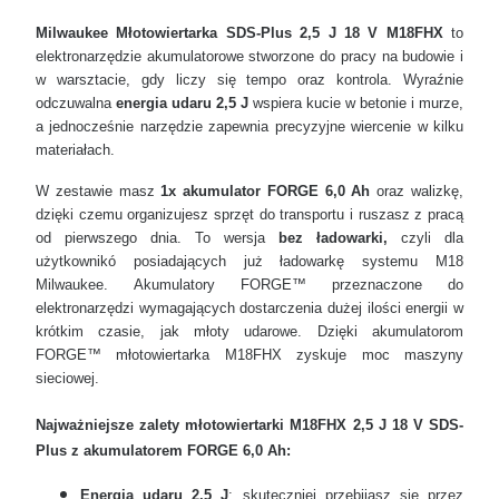
Milwaukee Młotowiertarka SDS-Plus 2,5 J 18 V M18FHX
to
elektronarzędzie akumulatorowe stworzone do pracy na budowie i
w warsztacie, gdy liczy się tempo oraz kontrola. Wyraźnie
odczuwalna
energia udaru 2,5 J
wspiera kucie w betonie i murze,
a jednocześnie narzędzie zapewnia precyzyjne wiercenie w kilku
materiałach.
W zestawie masz
1x akumulator FORGE 6,0 Ah
oraz walizkę,
dzięki czemu organizujesz sprzęt do transportu i ruszasz z pracą
od pierwszego dnia. To wersja
bez ładowarki,
czyli dla
użytkownikó posiadających już ładowarkę systemu M18
Milwaukee. Akumulatory FORGE™ przeznaczone do
elektronarzędzi wymagających dostarczenia dużej ilości energii w
krótkim czasie, jak młoty udarowe. Dzięki akumulatorom
FORGE™ młotowiertarka M18FHX zyskuje moc maszyny
sieciowej.
Najważniejsze zalety młotowiertarki M18FHX 2,5 J 18 V SDS-
Plus z akumulatorem FORGE 6,0 Ah:
Energia udaru 2,5 J
: skuteczniej przebijasz się przez