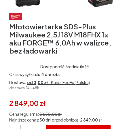
Młotowiertarka SDS-Plus
Milwaukee 2,5J 18V M18FHX 1x
aku FORGE™ 6,0Ah w walizce,
bez ładowarki
Dostępność:
średnia ilość
Czas wysyłki:
do 4 dni rob.
Dostawa
od 0,00 zł
- Kurier FedEx (Polska)
dostawa 24 - 48h
2 849,00 zł
Cena regularna:
3 650,00 zł
Najniższa cena z 30 dni przed obniżką:
2 849,00 zł
Ilość