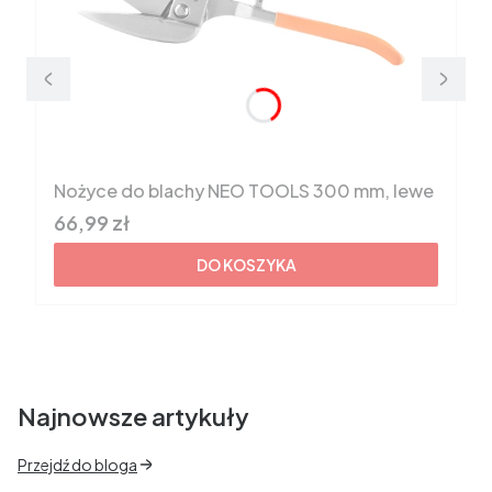
Nożyce do blachy NEO TOOLS 300 mm, lewe
Cena brutto
66,99 zł
DO KOSZYKA
Najnowsze artykuły
Przejdź do bloga