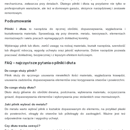
mechaniczna, zwłaszcza przy detalach. Dlatego pilniki i dłuta są przydatne nie tylko w
profesjonalnym warsztacie, ale też w domowym garażu, skrzynce narzędziowej i zestawie
remontowym.
Podsumowanie
Pilniki i dłuta
to narzędzia do ręcznej obróbki, dopasowywania, wygładzania i
kształtowania materiału. Sprawdzają się przy drewnie, metalu, tworzywach, elementach
montażowych i wielu pracach wymagających dokładnej korekty.
Wybierając pilnik lub dłuto, zwróć uwagę na rodzaj materiału, kształt narzędzia, szerokość
lub długość roboczą, wygodę uchwytu oraz jakość wykonania. Dobre narzędzie pozwala
pracować dokładniej, bezpieczniej i z lepszym efektem końcowym.
FAQ – najczęstsze pytania o pilniki i dłuta
Do czego służy pilnik?
Pilnik służy do ręcznego usuwania niewielkich ilości materiału, wygładzania krawędzi,
usuwania zadziorów, dopasowywania elementów oraz korygowania otworów i powierzchni.
Do czego służy dłuto?
Dłuto służy głównie do obróbki drewna, podcinania, wybierania materiału, oczyszczania
gniazd, dopasowywania elementów i wykonywania prac stolarskich oraz montażowych.
Jaki pilnik wybrać do metalu?
Do metalu warto wybrać pilnik o kształcie dopasowanym do elementu, na przykład płaski
do powierzchni, okrągły do otworów lub półokrągły do zaokrągleń. Ważne jest też
odpowiednie nacięcie i wygodny uchwyt.
Czy dłuto trzeba ostrzyć?