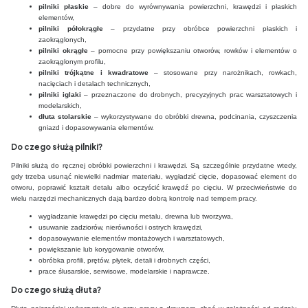
pilniki płaskie
– dobre do wyrównywania powierzchni, krawędzi i płaskich
elementów,
pilniki półokrągłe
– przydatne przy obróbce powierzchni płaskich i
zaokrąglonych,
pilniki okrągłe
– pomocne przy powiększaniu otworów, rowków i elementów o
zaokrąglonym profilu,
pilniki trójkątne i kwadratowe
– stosowane przy narożnikach, rowkach,
nacięciach i detalach technicznych,
pilniki iglaki
– przeznaczone do drobnych, precyzyjnych prac warsztatowych i
modelarskich,
dłuta stolarskie
– wykorzystywane do obróbki drewna, podcinania, czyszczenia
gniazd i dopasowywania elementów.
Do czego służą pilniki?
Pilniki służą do ręcznej obróbki powierzchni i krawędzi. Są szczególnie przydatne wtedy,
gdy trzeba usunąć niewielki nadmiar materiału, wygładzić cięcie, dopasować element do
otworu, poprawić kształt detalu albo oczyścić krawędź po cięciu. W przeciwieństwie do
wielu narzędzi mechanicznych dają bardzo dobrą kontrolę nad tempem pracy.
wygładzanie krawędzi po cięciu metalu, drewna lub tworzywa,
usuwanie zadziorów, nierówności i ostrych krawędzi,
dopasowywanie elementów montażowych i warsztatowych,
powiększanie lub korygowanie otworów,
obróbka profili, prętów, płytek, detali i drobnych części,
prace ślusarskie, serwisowe, modelarskie i naprawcze.
Do czego służą dłuta?