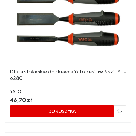
Dłuta stolarskie do drewna Yato zestaw 3 szt. YT-
6280
PRODUCENT
YATO
Cena
46,70 zł
DO KOSZYKA