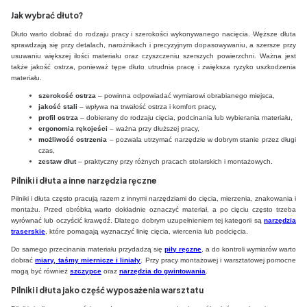
Jak wybrać dłuto?
Dłuto warto dobrać do rodzaju pracy i szerokości wykonywanego nacięcia. Węższe dłuta
sprawdzają się przy detalach, narożnikach i precyzyjnym dopasowywaniu, a szersze przy
usuwaniu większej ilości materiału oraz czyszczeniu szerszych powierzchni. Ważna jest
także jakość ostrza, ponieważ tępe dłuto utrudnia pracę i zwiększa ryzyko uszkodzenia
materiału.
szerokość ostrza
– powinna odpowiadać wymiarowi obrabianego miejsca,
jakość stali
– wpływa na trwałość ostrza i komfort pracy,
profil ostrza
– dobierany do rodzaju cięcia, podcinania lub wybierania materiału,
ergonomia rękojeści
– ważna przy dłuższej pracy,
możliwość ostrzenia
– pozwala utrzymać narzędzie w dobrym stanie przez długi
czas,
zestaw dłut
– praktyczny przy różnych pracach stolarskich i montażowych.
Pilniki i dłuta a inne narzędzia ręczne
Pilniki i dłuta często pracują razem z innymi narzędziami do cięcia, mierzenia, znakowania i
montażu. Przed obróbką warto dokładnie oznaczyć materiał, a po cięciu często trzeba
wyrównać lub oczyścić krawędź. Dlatego dobrym uzupełnieniem tej kategorii są
narzędzia
traserskie
, które pomagają wyznaczyć linię cięcia, wiercenia lub podcięcia.
Do samego przecinania materiału przydadzą się
piły ręczne
, a do kontroli wymiarów warto
dobrać
miary, taśmy miernicze i liniały
. Przy pracy montażowej i warsztatowej pomocne
mogą być również
szczypce
oraz
narzędzia do gwintowania
.
Pilniki i dłuta jako część wyposażenia warsztatu