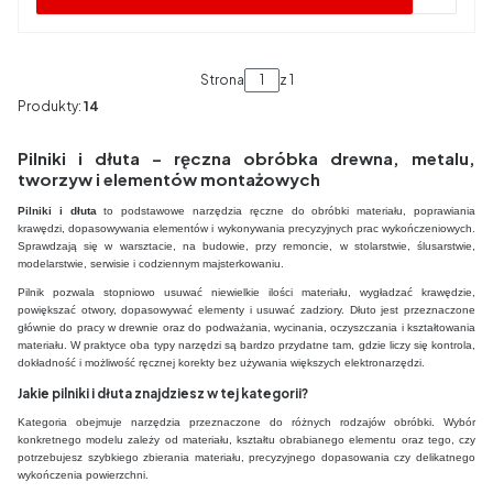
Strona
z 1
Produkty:
14
Pilniki i dłuta – ręczna obróbka drewna, metalu,
tworzyw i elementów montażowych
Pilniki i dłuta
to podstawowe narzędzia ręczne do obróbki materiału, poprawiania
krawędzi, dopasowywania elementów i wykonywania precyzyjnych prac wykończeniowych.
Sprawdzają się w warsztacie, na budowie, przy remoncie, w stolarstwie, ślusarstwie,
modelarstwie, serwisie i codziennym majsterkowaniu.
Pilnik pozwala stopniowo usuwać niewielkie ilości materiału, wygładzać krawędzie,
powiększać otwory, dopasowywać elementy i usuwać zadziory. Dłuto jest przeznaczone
głównie do pracy w drewnie oraz do podważania, wycinania, oczyszczania i kształtowania
materiału. W praktyce oba typy narzędzi są bardzo przydatne tam, gdzie liczy się kontrola,
dokładność i możliwość ręcznej korekty bez używania większych elektronarzędzi.
Jakie pilniki i dłuta znajdziesz w tej kategorii?
Kategoria obejmuje narzędzia przeznaczone do różnych rodzajów obróbki. Wybór
konkretnego modelu zależy od materiału, kształtu obrabianego elementu oraz tego, czy
potrzebujesz szybkiego zbierania materiału, precyzyjnego dopasowania czy delikatnego
wykończenia powierzchni.