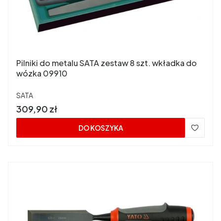
Pilniki do metalu SATA zestaw 8 szt. wkładka do
wózka 09910
PRODUCENT
SATA
Cena
309,90 zł
DO KOSZYKA