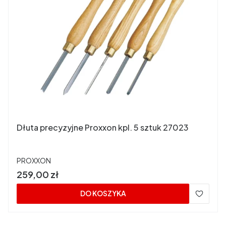
Dłuta precyzyjne Proxxon kpl. 5 sztuk 27023
PRODUCENT
PROXXON
Cena
259,00 zł
DO KOSZYKA