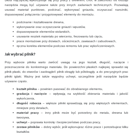
Dłuta najczęściej wykorzystuje się przy pracy z drewnem, choć w zależności od rodzaju
narzędzia mogą być używane także przy innych zadaniach technicznych. Pozwalają
usuwać materiał punktowo, podcinać, wykonywać gniazda, oczyszczać narożniki,
dopasowywać połączenia i przygotowywać elementy do montażu.
podcinanie i kształtowanie drewna,
wykonywanie oraz oczyszczanie gniazd i wpustów,
dopasowywanie elementów stolarskich,
usuwanie resztek materiału po wierceniu, frezowaniu lub cięciu,
prace montażowe przy drzwiach, ościeżnicach, zawiasach i zabudowach,
ręczna korekta elementów podczas remontu lub prac wykończeniowych.
Jak wybrać pilnik?
Przy wyborze pilnika warto zwrócić uwagę na jego kształt, długość, nacięcie i
przeznaczenie do konkretnego materiału. Do powierzchni płaskich najlepiej sprawdzi się
pilnik płaski, do otworów i zaokrągleń pilnik okrągły lub półokrągły, a do precyzyjnych prac
pilniki iglaki. Ważny jest także wygodny uchwyt, szczególnie jeśli narzędzie będzie
używane często.
kształt pilnika
– powinien pasować do obrabianego elementu,
gradacja i nacięcie
– wpływają na szybkość zbierania materiału i jakość
wykończenia,
długość robocza
– większe pilniki sprawdzają się przy większych elementach,
mniejsze przy detalach,
materiał pracy
– inny pilnik może być potrzebny do metalu, drewna lub
tworzywa,
uchwyt
– poprawia kontrolę i bezpieczeństwo podczas pracy,
zestaw pilników
– dobry wybór, jeśli wykonujesz różne prace i potrzebujesz kilku
kształtów.