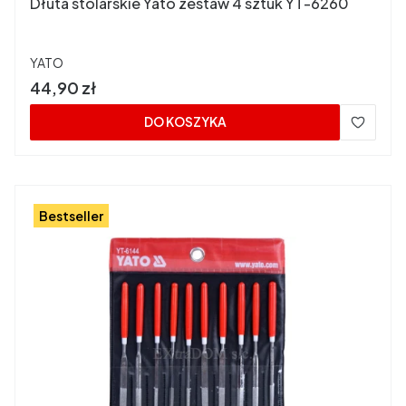
Dłuta stolarskie Yato zestaw 4 sztuk YT-6260
PRODUCENT
YATO
Cena
44,90 zł
DO KOSZYKA
Bestseller