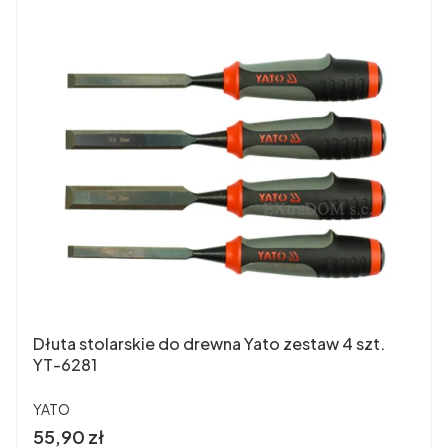
Dłuta stolarskie do drewna Yato zestaw 4 szt.
YT-6281
PRODUCENT
YATO
Cena
55,90 zł