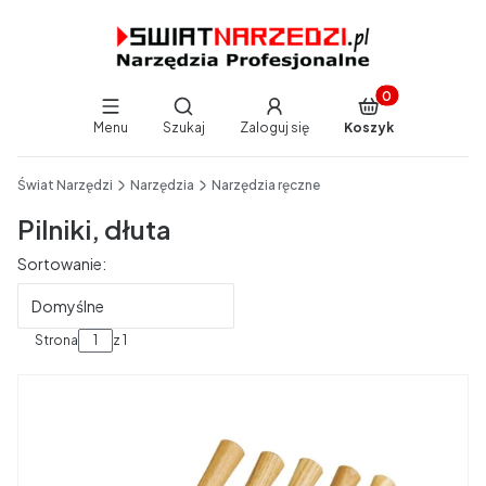
Produkty w koszy
Otwórz wyszukiwarkę
Menu
Szukaj
Zaloguj się
Koszyk
End of main navigation
Świat Narzędzi
Narzędzia
Narzędzia ręczne
Pilniki, dłuta
Lista produktów
Sortowanie:
Domyślne
Strona
z 1