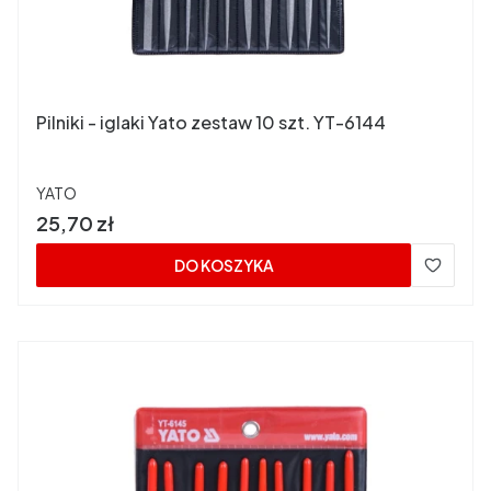
Pilniki - iglaki Yato zestaw 10 szt. YT-6144
PRODUCENT
YATO
Cena
25,70 zł
DO KOSZYKA