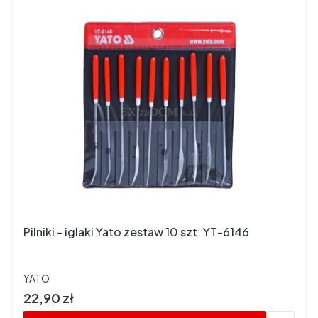
Pilniki - iglaki Yato zestaw 10 szt. YT-6146
PRODUCENT
YATO
Cena
22,90 zł