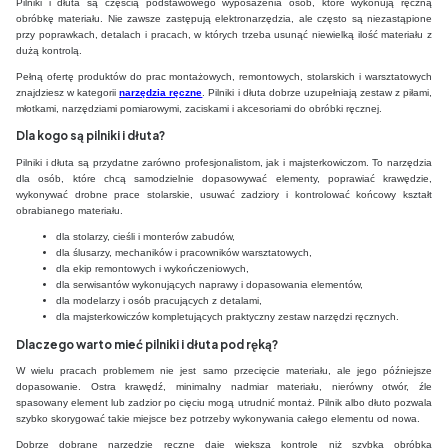
Pilniki i dłuta są częścią podstawowego wyposażenia osób, które wykonują ręczną
obróbkę materiału. Nie zawsze zastępują elektronarzędzia, ale często są niezastąpione
przy poprawkach, detalach i pracach, w których trzeba usunąć niewielką ilość materiału z
dużą kontrolą.
Pełną ofertę produktów do prac montażowych, remontowych, stolarskich i warsztatowych
znajdziesz w kategorii
narzędzia ręczne
. Pilniki i dłuta dobrze uzupełniają zestaw z piłami,
młotkami, narzędziami pomiarowymi, zaciskami i akcesoriami do obróbki ręcznej.
Dla kogo są pilniki i dłuta?
Pilniki i dłuta są przydatne zarówno profesjonalistom, jak i majsterkowiczom. To narzędzia
dla osób, które chcą samodzielnie dopasowywać elementy, poprawiać krawędzie,
wykonywać drobne prace stolarskie, usuwać zadziory i kontrolować końcowy kształt
obrabianego materiału.
dla stolarzy, cieśli i monterów zabudów,
dla ślusarzy, mechaników i pracowników warsztatowych,
dla ekip remontowych i wykończeniowych,
dla serwisantów wykonujących naprawy i dopasowania elementów,
dla modelarzy i osób pracujących z detalami,
dla majsterkowiczów kompletujących praktyczny zestaw narzędzi ręcznych.
Dlaczego warto mieć pilniki i dłuta pod ręką?
W wielu pracach problemem nie jest samo przecięcie materiału, ale jego późniejsze
dopasowanie. Ostra krawędź, minimalny nadmiar materiału, nierówny otwór, źle
spasowany element lub zadzior po cięciu mogą utrudnić montaż. Pilnik albo dłuto pozwala
szybko skorygować takie miejsce bez potrzeby wykonywania całego elementu od nowa.
Dobrze dobrane narzędzie ręczne daje większą kontrolę niż szybka obróbka