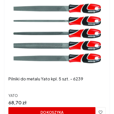
Pilniki do metalu Yato kpl. 5 szt. - 6239
PRODUCENT
YATO
Cena
68,70 zł
DO KOSZYKA