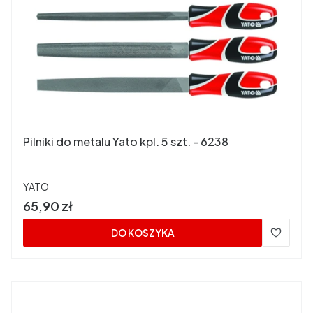
Pilniki do metalu Yato kpl. 5 szt. - 6238
PRODUCENT
YATO
Cena
65,90 zł
DO KOSZYKA