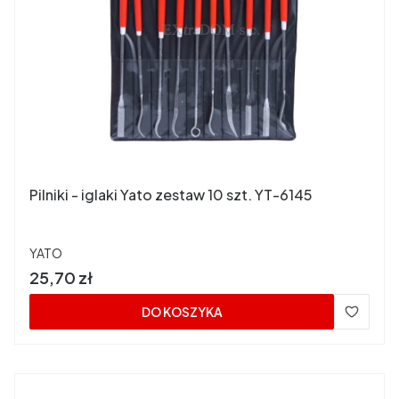
Pilniki - iglaki Yato zestaw 10 szt. YT-6145
PRODUCENT
YATO
Cena
25,70 zł
DO KOSZYKA