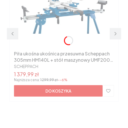
Piła ukośna ukośnica przesuwna Scheppach
305mm HM140L + stół maszynowy UMF2000
PRODUCENT
5901218901
SCHEPPACH
Cena promocyjna
1 379,99 zł
Najniższa cena:
1 299,99 zł
--6%
DO KOSZYKA