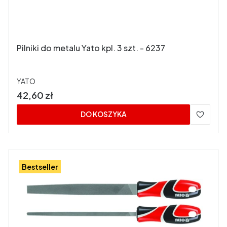
Pilniki do metalu Yato kpl. 3 szt. - 6237
PRODUCENT
YATO
Cena
42,60 zł
DO KOSZYKA
Bestseller