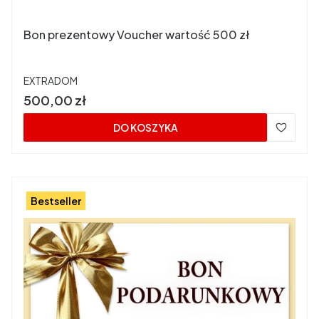
Bon prezentowy Voucher wartość 500 zł
PRODUCENT
EXTRADOM
Cena
500,00 zł
DO KOSZYKA
Bestseller