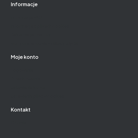
Informacje
Informacje FAQ
Informacja o plikach cookies
Reklamacje i zwroty
Bony prezentowe - zasady użycia
Moje konto
Logowanie
Przechowalnia
Ustawienia konta
Ustawienia plików cookies
Kontakt
O firmie
Blog