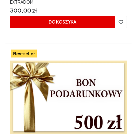
PRODUCENT
EXTRADOM
Cena
300,00 zł
DO KOSZYKA
Bestseller