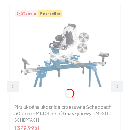
Okazja
Bestseller
Piła ukośna ukośnica przesuwna Scheppach
305mm HM140L + stół maszynowy UMF2000
PRODUCENT
5901218901
SCHEPPACH
Cena promocyjna
1 379,99 zł