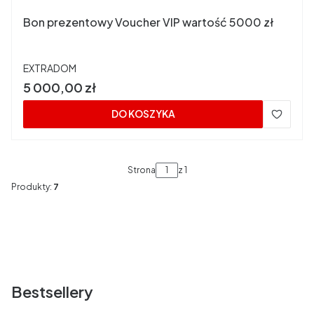
Bon prezentowy Voucher VIP wartość 5000 zł
PRODUCENT
EXTRADOM
Cena
5 000,00 zł
DO KOSZYKA
Strona
z 1
Produkty:
7
Bestsellery