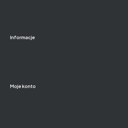
Regulamin sklepu
Polityka prywatności
Dostawa i płatność
Leasing dla firm
Informacje
Informacje FAQ
Informacja o plikach cookies
Reklamacje i zwroty
Bony prezentowe - zasady użycia
Moje konto
Logowanie
Przechowalnia
Ustawienia konta
Ustawienia plików cookies