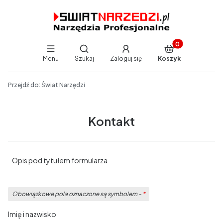
Produkty w koszy
Otwórz wyszukiwarkę
Menu
Szukaj
Zaloguj się
Koszyk
End of main navigation
Przejdź do:
Świat Narzędzi
Kontakt
Opis pod tytułem formularza
Obowiązkowe pola oznaczone są symbolem -
*
Imię i nazwisko