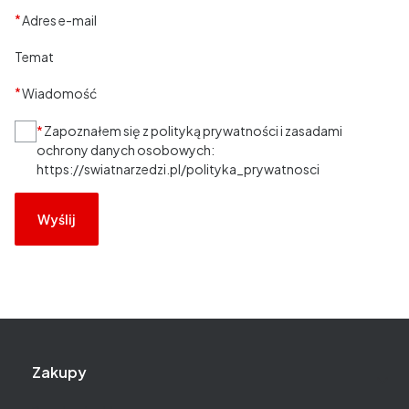
*
Adres e-mail
Temat
*
Wiadomość
*
Zapoznałem się z polityką prywatności i zasadami
ochrony danych osobowych:
https://swiatnarzedzi.pl/polityka_prywatnosci
Wyślij
Linki w stopce
Zakupy