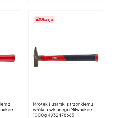
Okazja
kiem z
Młotek ślusarski z trzonkiem z
waukee
włókna szklanego Milwaukee
1000g 4932478665