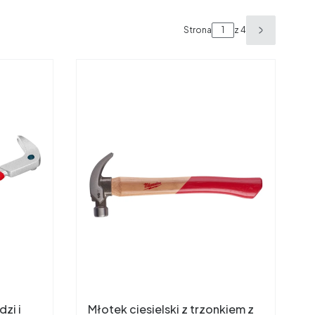
Strona
z 4
Następne 
zi i
Młotek ciesielski z trzonkiem z