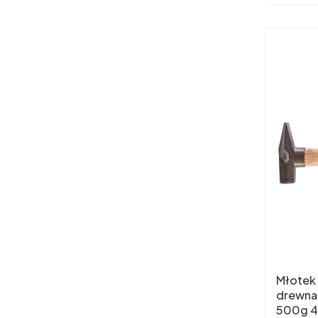
Młotek 
drewna
500g 