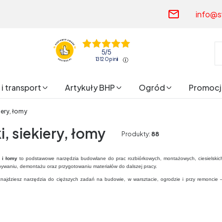
info@s
5
/
5
1312
opinii
i transport
Artykuły BHP
Ogród
Promocj
iery, łomy
i, siekiery, łomy
Produkty:
88
y i łomy
to podstawowe narzędzia budowlane do prac rozbiórkowych, montażowych, ciesielskich,
upywaniu, demontażu oraz przygotowaniu materiałów do dalszej pracy.
 znajdziesz narzędzia do cięższych zadań na budowie, w warsztacie, ogrodzie i przy remoncie 