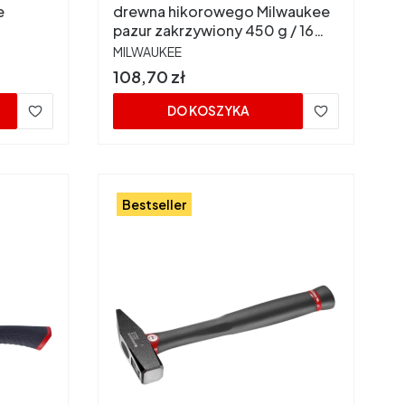
e
drewna hikorowego Milwaukee
pazur zakrzywiony 450 g / 16
uncji 4932478659
PRODUCENT
MILWAUKEE
Cena
108,70 zł
DO KOSZYKA
Bestseller