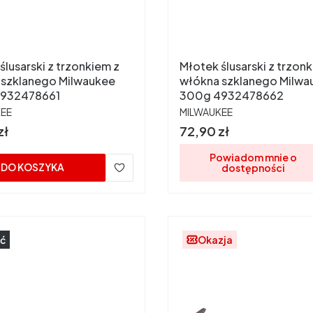
ślusarski z trzonkiem z
Młotek ślusarski z trzon
 szklanego Milwaukee
włókna szklanego Milwa
932478661
300g 4932478662
ENT
PRODUCENT
KEE
MILWAUKEE
Cena
zł
72,90 zł
Powiadom mnie o
DO KOSZYKA
dostępności
ć
Okazja