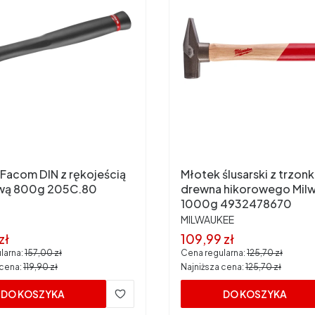
Facom DIN z rękojeścią
Młotek ślusarski z trzon
ową 800g 205C.80
drewna hikorowego Mil
1000g 4932478670
ENT
PRODUCENT
MILWAUKEE
promocyjna
Cena promocyjna
zł
109,99 zł
larna:
157,00 zł
Cena regularna:
125,70 zł
 cena:
119,90 zł
Najniższa cena:
125,70 zł
DO KOSZYKA
DO KOSZYKA