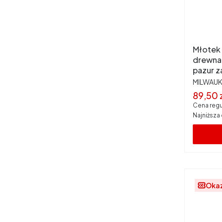
Młotek 
drewna
pazur z
uncji 
PRODUC
MILWAU
Cena 
89,50 
Cena regu
Najniższa
Oka