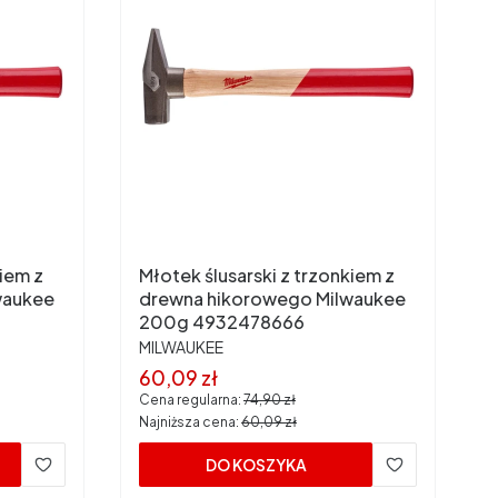
kiem z
Młotek ślusarski z trzonkiem z
waukee
drewna hikorowego Milwaukee
200g 4932478666
PRODUCENT
MILWAUKEE
Cena promocyjna
60,09 zł
Cena regularna:
74,90 zł
Najniższa cena:
60,09 zł
DO KOSZYKA