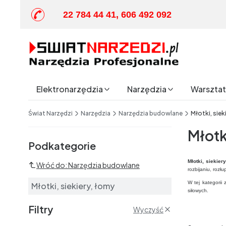
22 784 44 41, 606 492 092
Elektronarzędzia
Narzędzia
Warsztat 
End of main navigation
Świat Narzędzi
Narzędzia
Narzędzia budowlane
Młotki, siek
Młotk
Podkategorie i filtry
Podkategorie
Młotki, siekier
Wróć do: Narzędzia budowlane
rozbijaniu, rozł
W tej kategorii
Młotki, siekiery, łomy
siłowych.
Filtry
Wyczyść