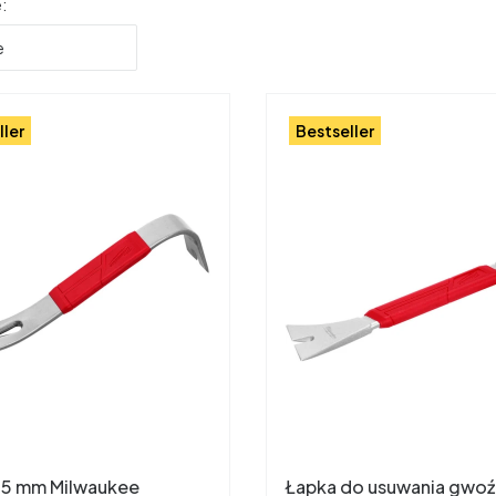
produktów
:
e
ller
Bestseller
5 mm Milwaukee
Łapka do usuwania gwoźd