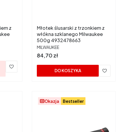
kiem z
Młotek ślusarski z trzonkiem z
ukee
włókna szklanego Milwaukee
500g 4932478663
PRODUCENT
MILWAUKEE
Cena
84,70 zł
DO KOSZYKA
Okazja
Bestseller