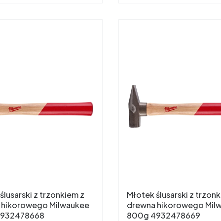
ślusarski z trzonkiem z
Młotek ślusarski z trzon
 hikorowego Milwaukee
drewna hikorowego Mil
4932478668
800g 4932478669