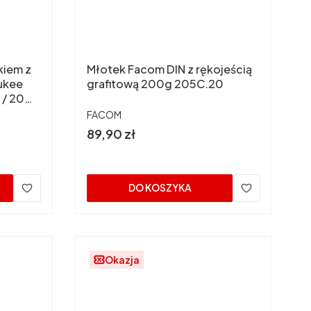
kiem z
Młotek Facom DIN z rękojeścią
ukee
grafitową 200g 205C.20
 / 20
PRODUCENT
FACOM
Cena
89,90 zł
DO KOSZYKA
Okazja