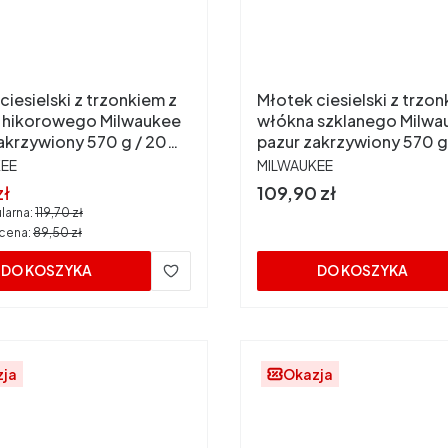
ciesielski z trzonkiem z
Młotek ciesielski z trzon
 hikorowego Milwaukee
włókna szklanego Milwa
akrzywiony 570 g / 20
pazur zakrzywiony 570 g
4932478660
uncji 4932478658
ENT
PRODUCENT
KEE
MILWAUKEE
promocyjna
Cena
zł
109,90 zł
larna:
119,70 zł
 cena:
89,50 zł
DO KOSZYKA
DO KOSZYKA
zja
Okazja