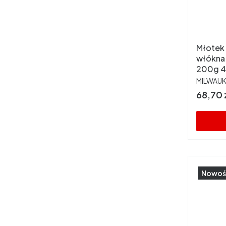
Młotek 
włókna
200g 4
PRODUC
MILWAU
Cena
68,70 
Nowoś