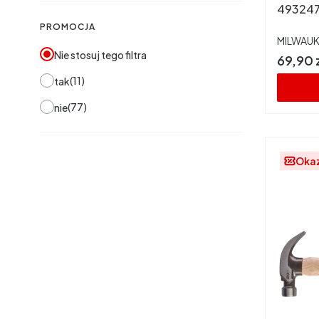
49324
PROMOCJA
PRODUC
MILWAU
Nie stosuj tego filtra
Cena
69,90 
11
tak
77
nie
Oka