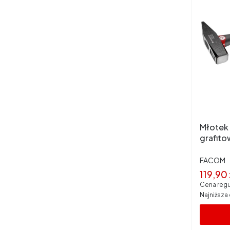
Młotek 
grafit
PRODUC
FACOM
Cena 
119,90 
Cena regu
Najniższa