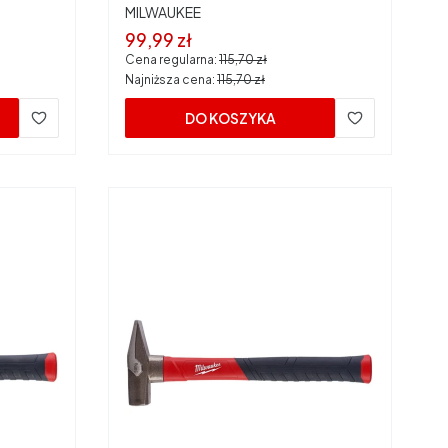
PRODUCENT
MILWAUKEE
Cena promocyjna
99,99 zł
Cena regularna:
115,70 zł
Najniższa cena:
115,70 zł
DO KOSZYKA