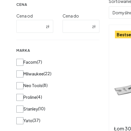
Lista 
Sortowanie
CENA
Domyśln
Cena od
Cena do
zł
zł
Bestse
MARKA
Marka
7
Facom
22
Milwaukee
8
Neo Tools
4
Proline
10
Stanley
37
Yato
Łom 30