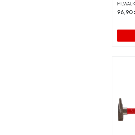
PRODUC
MILWAU
Cena
96,90 