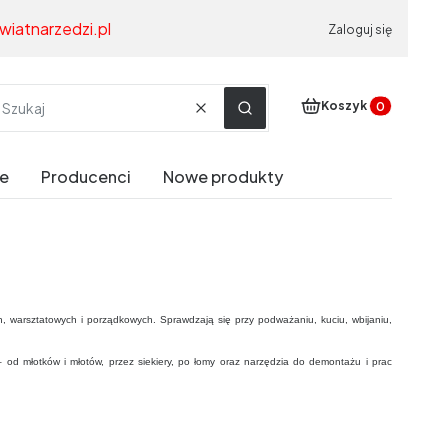
wiatnarzedzi.pl
Zaloguj się
Produkty w koszyku
Koszyk
Wyczyść
Szukaj
e
Producenci
Nowe produkty
 warsztatowych i porządkowych. Sprawdzają się przy podważaniu, kuciu, wbijaniu,
– od młotków i młotów, przez siekiery, po łomy oraz narzędzia do demontażu i prac