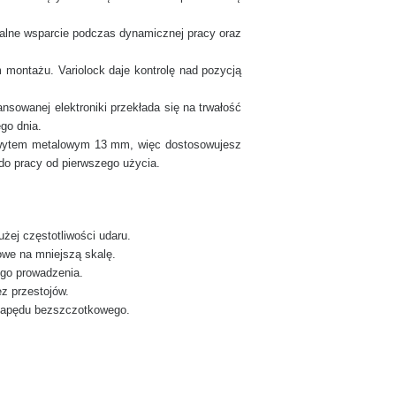
ealne wsparcie podczas dynamicznej pracy oraz
 montażu. Variolock daje kontrolę nad pozycją
sowanej elektroniki przekłada się na trwałość
go dnia.
wytem metalowym 13 mm, więc dostosowujesz
do pracy od pierwszego użycia.
użej częstotliwości udaru.
owe na mniejszą skalę.
ego prowadzenia.
z przestojów.
a napędu bezszczotkowego.