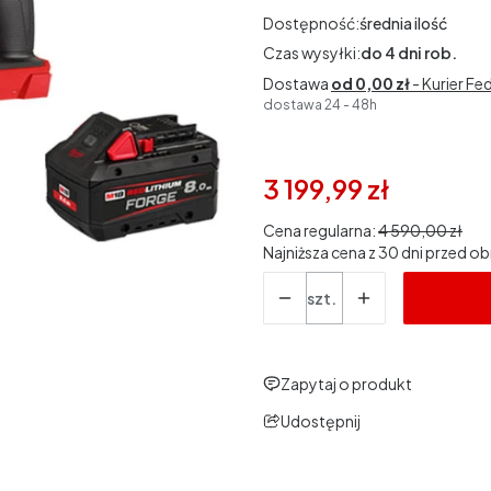
Dostępność:
średnia ilość
Czas wysyłki:
do 4 dni rob.
Dostawa
od 0,00 zł
- Kurier Fe
dostawa 24 - 48h
3 199,99 zł
Cena regularna:
4 590,00 zł
Najniższa cena z 30 dni przed ob
Ilość
szt.
Zapytaj o produkt
Udostępnij