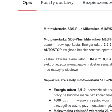
Opis
Koszty dostawy
Bezpieczeńst
Młotowiertarka SDS-Plus Milwaukee M18FHX-
Młotowiertarka SDS-Plus Milwaukee M18F
udarem i pewnego kucia. Energia udaru
2,5 J
AUTOSTOP
zwiększa bezpieczeństwo operator
Zestaw zawiera akumulator
FORGE™ 8,0 A
elektronarzędzi wymagających dostarczenia 
moc maszyny sieciowej.
Najważniejsze zalety młotowiertarki SDS-P
Energia udaru 2,5 J
: narzędzie skut
pracy na budowie rośnie bez koniecznoś
4800 ud./min
: wysoka częstotliwość 
szczególnie ważne przy montażach, gd
Maksymalna zdolność wiercenia 26 