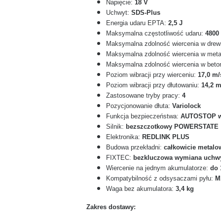
Napięcie:
18 V
Uchwyt:
SDS-Plus
Energia udaru EPTA:
2,5 J
Maksymalna częstotliwość udaru:
4800
Maksymalna zdolność wiercenia w drew
Maksymalna zdolność wiercenia w meta
Maksymalna zdolność wiercenia w beto
Poziom wibracji przy wierceniu:
17,0 m/
Poziom wibracji przy dłutowaniu:
14,2 m
Zastosowane tryby pracy:
4
Pozycjonowanie dłuta:
Variolock
Funkcja bezpieczeństwa:
AUTOSTOP wył
Silnik:
bezszczotkowy POWERSTATE
Elektronika:
REDLINK PLUS
Budowa przekładni:
całkowicie metalo
FIXTEC:
bezkluczowa wymiana uchw
Wiercenie na jednym akumulatorze:
do 
Kompatybilność z odsysaczami pyłu:
M
Waga bez akumulatora:
3,4 kg
Zakres dostawy: