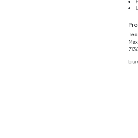
P
U
Pro
Tec
Max
713
biu