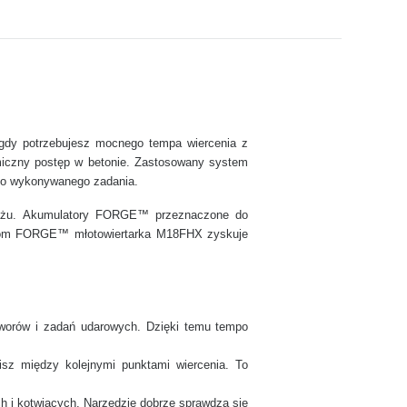
gdy potrzebujesz mocnego tempa wiercenia z
miczny postęp w betonie. Zastosowany system
do wykonywanego zadania.
ontażu. Akumulatory FORGE™ przeznaczone do
atorom FORGE™ młotowiertarka M18FHX zyskuje
otworów i zadań udarowych. Dzięki temu tempo
isz między kolejnymi punktami wiercenia. To
h i kotwiących. Narzędzie dobrze sprawdza się