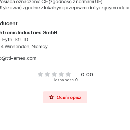
osiada oznaczenie CE (zgodność z normami UE).
tylizować zgodnie z lokalnymi przepisami dotyczącymi odpa
ducent
htronic Industries GmbH
-Eyth-Str. 10
64 Winnenden, Niemcy
ro@tti-emea.com
0.00
Liczba ocen: 0
Oceń i opisz