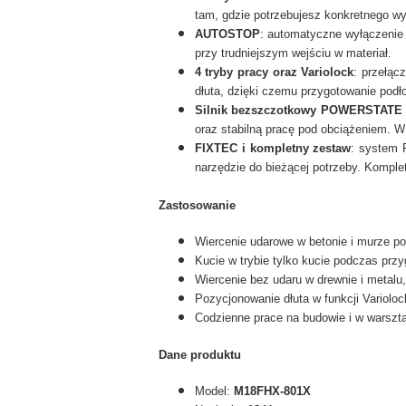
tam, gdzie potrzebujesz konkretnego w
AUTOSTOP
: automatyczne wyłączenie 
przy trudniejszym wejściu w materiał.
4 tryby pracy oraz Variolock
: przełąc
dłuta, dzięki czemu przygotowanie podło
Silnik bezszczotkowy POWERSTATE 
oraz stabilną pracę pod obciążeniem. W 
FIXTEC i kompletny zestaw
: system
narzędzie do bieżącej potrzeby. Kompl
Zastosowanie
Wiercenie udarowe w betonie i murze po
Kucie w trybie tylko kucie podczas prz
Wiercenie bez udaru w drewnie i metalu
Pozycjonowanie dłuta w funkcji Variolo
Codzienne prace na budowie i w warszta
Dane produktu
Model:
M18FHX-801X