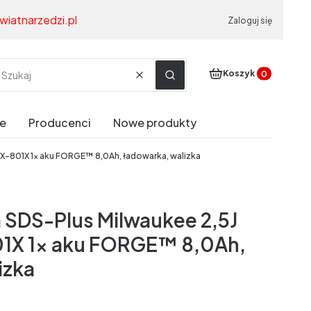
wiatnarzedzi.pl
Zaloguj się
Produkty w koszyku
Koszyk
Wyczyść
Szukaj
e
Producenci
Nowe produkty
X-801X 1x aku FORGE™ 8,0Ah, ładowarka, walizka
 SDS-Plus Milwaukee 2,5J
1X 1x aku FORGE™ 8,0Ah,
izka