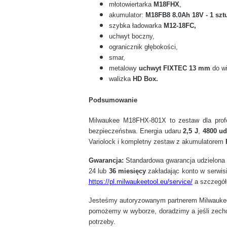
młotowiertarka
M18FHX
,
akumulator:
M18FB8 8.0Ah 18V - 1 szt
szybka ładowarka
M12-18FC,
uchwyt boczny,
ogranicznik głębokości,
smar,
metalowy
uchwyt FIXTEC 13 mm
do wi
walizka
HD Box.
Podsumowanie
Milwaukee M18FHX-801X to zestaw dla profes
bezpieczeństwa. Energia udaru
2,5 J
,
4800 ud
Variolock i kompletny zestaw z akumulatorem
Gwarancja:
Standardowa gwarancja udzielona 
24 lub
36 miesięcy
zakładając konto w serwisi
https://pl.milwaukeetool.eu/service/
a szczegół
Jesteśmy autoryzowanym partnerem Milwaukee 
pomożemy w wyborze, doradzimy a jeśli zechc
potrzeby.