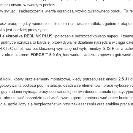
ymiaru otworu w twardym podłożu.
w sytuacji zakleszczenia wiertła ogranicza ryzyko gwałtownego obrotu. To r
zasz pracę między wierceniem, kuciem i ustawianiem dłuta zgodnie z etapem
ża jest bardziej precyzyjne.
i elektronika REDLINK PLUS
: połączenie bezszczotkowego napędu i zaawan
praktyce oznacza to bardziej przewidywalne działanie narzędzia w ciągu całe
 FIXTEC umożliwia bezkluczową wymianę uchwytu między SDS-Plus a uch
et z akumulatorem
FORGE™ 8,0 Ah
, ładowarką i walizką zapewnia gotowość 
d kołki, kotwy oraz elementy montażowe, kiedy potrzebujesz energii
2,5 J
i d
ygotowywania podłoża pod instalacje, osadzanie elementów i prace wyburzeni
, gdy zadanie wymaga pracy odpowiedniej do twardości materiału i precyzyjn
ck, aby ustawić narzędzie pod właściwym kątem i kontynuować prace kucia be
cie, gdzie liczy się bezpieczeństwo przy zakleszczeniu oraz stabilna prac