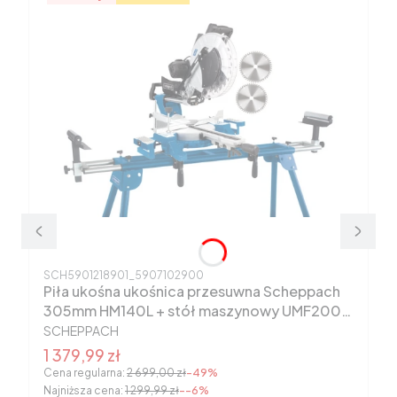
Kod produktu
SCH5901218901_5907102900
Piła ukośna ukośnica przesuwna Scheppach
305mm HM140L + stół maszynowy UMF2000
PRODUCENT
5901218901
SCHEPPACH
Cena promocyjna
1 379,99 zł
Cena regularna:
2 699,00 zł
-49%
Najniższa cena:
1 299,99 zł
--6%