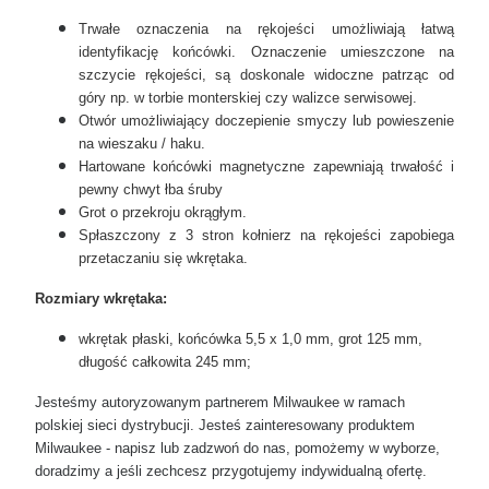
Trwałe oznaczenia na rękojeści umożliwiają łatwą
identyfikację końcówki. Oznaczenie umieszczone na
szczycie rękojeści, są doskonale widoczne patrząc od
góry np. w torbie monterskiej czy walizce serwisowej.
Otwór umożliwiający doczepienie smyczy lub powieszenie
na wieszaku / haku.
Hartowane końcówki magnetyczne zapewniają trwałość i
pewny chwyt łba śruby
Grot o przekroju okrągłym.
Spłaszczony z 3 stron kołnierz na rękojeści zapobiega
przetaczaniu się wkrętaka.
Rozmiary wkrętaka:
wkrętak
płaski, końcówka 5,5 x 1,0 mm,
grot 125 mm,
długość całkowita 245 mm;
Jesteśmy autoryzowanym partnerem Milwaukee w ramach
polskiej sieci dystrybucji. Jesteś zainteresowany produktem
Milwaukee - napisz lub zadzwoń do nas, pomożemy w wyborze,
doradzimy a jeśli zechcesz przygotujemy indywidualną ofertę.