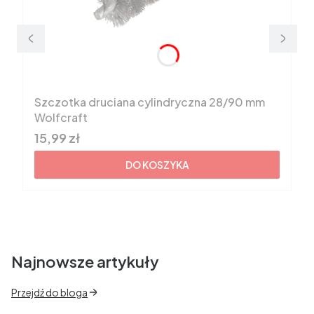
Szczotka druciana cylindryczna 28/90 mm
Wolfcraft
Cena brutto
15,99 zł
DO KOSZYKA
Najnowsze artykuły
Przejdź do bloga