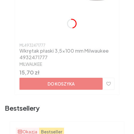
Kod produktu
ML4932471777
Wkrętak płaski 3,5x100 mm Milwaukee
4932471777
PRODUCENT
MILWAUKEE
Cena
15,70 zł
DO KOSZYKA
Bestsellery
Okazja
Bestseller