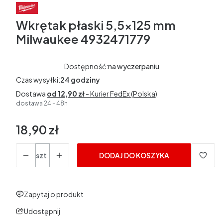
Wkrętak płaski 5,5x125 mm
Milwaukee 4932471779
Dostępność:
na wyczerpaniu
Czas wysyłki:
24 godziny
Dostawa
od 12,90 zł
- Kurier FedEx (Polska)
dostawa 24 - 48h
18,90 zł
Cena
Ilość
szt
DODAJ DO KOSZYKA
Zapytaj o produkt
Udostępnij