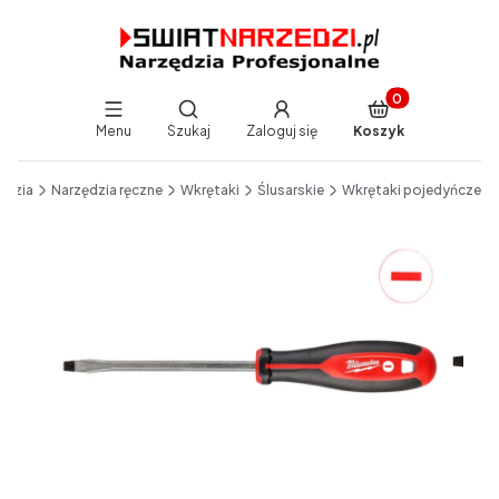
Produkty w koszy
Otwórz wyszukiwarkę
Menu
Szukaj
Zaloguj się
Koszyk
End of main navigation
ędzia
Narzędzia ręczne
Wkrętaki
Ślusarskie
Wkrętaki pojedyńcze
Etykiety