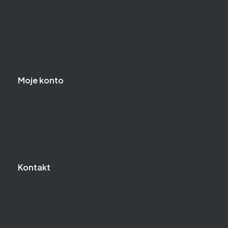
Informacje FAQ
Informacja o plikach cookies
Reklamacje i zwroty
Bony prezentowe - zasady użycia
Moje konto
Logowanie
Przechowalnia
Ustawienia konta
Ustawienia plików cookies
Kontakt
O firmie
Blog
Mapa dojazdu