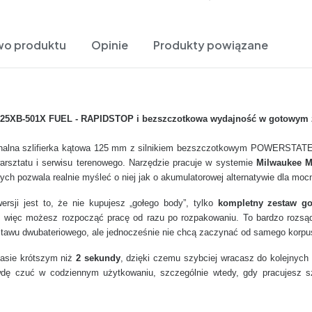
wo produktu
Opinie
Produkty powiązane
125XB-501X FUEL - RAPIDSTOP i bezszczotkowa wydajność w gotowym 
onalna szlifierka kątowa 125 mm z silnikiem bezszczotkowym POWERSTA
rsztatu i serwisu terenowego. Narzędzie pracuje w systemie
Milwaukee 
 pozwala realnie myśleć o niej jak o akumulatorowej alternatywie dla mocnej
rsji jest to, że nie kupujesz „gołego body”, tylko
kompletny zestaw g
, więc możesz rozpocząć pracę od razu po rozpakowaniu. To bardzo rozsąd
wu dwubateriowego, ale jednocześnie nie chcą zaczynać od samego korpus
asie krótszym niż
2 sekundy
, dzięki czemu szybciej wracasz do kolejnych e
rawdę czuć w codziennym użytkowaniu, szczególnie wtedy, gdy pracujesz 