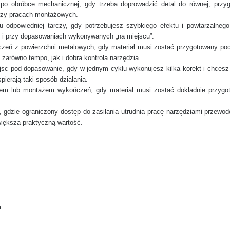
i po obróbce mechanicznej, gdy trzeba doprowadzić detal do równej, przy
przy pracach montażowych.
iu odpowiedniej tarczy, gdy potrzebujesz szybkiego efektu i powtarzalne
e i przy dopasowaniach wykonywanych „na miejscu”.
czeń z powierzchni metalowych, gdy materiał musi zostać przygotowany pod
 zarówno tempo, jak i dobra kontrola narzędzia.
jsc pod dopasowanie, gdy w jednym cyklu wykonujesz kilka korekt i chcesz
ierają taki sposób działania.
iem lub montażem wykończeń, gdy materiał musi zostać dokładnie przygo
, gdzie ograniczony dostęp do zasilania utrudnia pracę narzędziami przew
większą praktyczną wartość.
n