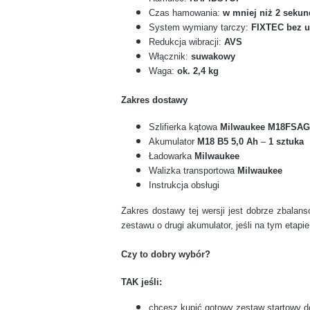
Czas hamowania:
w mniej niż 2 sekun
System wymiany tarczy:
FIXTEC bez u
Redukcja wibracji:
AVS
Włącznik:
suwakowy
Waga:
ok. 2,4 kg
Zakres dostawy
Szlifierka kątowa
Milwaukee M18FSA
Akumulator
M18 B5 5,0 Ah
–
1 sztuka
Ładowarka
Milwaukee
Walizka transportowa
Milwaukee
Instrukcja obsługi
Zakres dostawy tej wersji jest dobrze zbala
zestawu o drugi akumulator, jeśli na tym etapie
Czy to dobry wybór?
TAK jeśli:
chcesz kupić gotowy zestaw startowy do