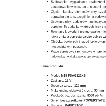
Szlifowanie i wygładzanie powierzchn
zastosowanie w warsztacie, ślusarni i 
Cięcie i korekty elementów przy użyc
sprawdza się to szczególnie na budowi
Usuwanie rdzy, zadziorów i zanieczysz
obróbkę. To zadania, w których liczy się
Równanie krawędzi i przygotowanie mie
łatwa zmiana osprzętu bardzo dobrze wsp
Obróbka powierzchni przed lakierowan
niespodzianek i poprawek.
Prace serwisowe i remontowe w terenie
ładowarką i walizką pokazuje swoją naj
Dane produktu
Model:
M18 FSAG125XB
Zasilanie:
18 V
Średnica tarczy:
125 mm
Maksymalna głębokość cięcia:
33 mm
Prędkość bez obciążenia:
8500 obr/mi
Silnik:
bezszczotkowy POWERSTATE
Hamulec:
RAPIDSTOP