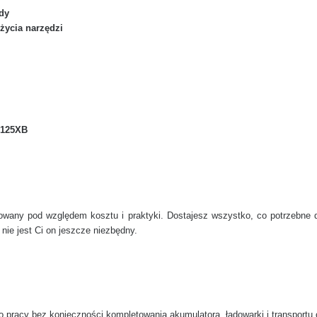
dy
życia narzędzi
G125XB
nsowany pod względem kosztu i praktyki. Dostajesz wszystko, co potrzebne 
 nie jest Ci on jeszcze niezbędny.
 pracy bez konieczności kompletowania akumulatora, ładowarki i transportu