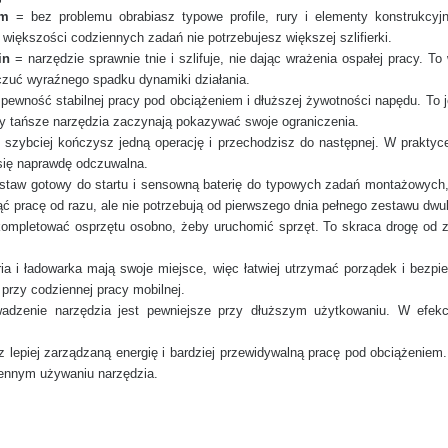
mm
= bez problemu obrabiasz typowe profile, rury i elementy konstrukcy
większości codziennych zadań nie potrzebujesz większej szlifierki.
in
= narzędzie sprawnie tnie i szlifuje, nie dając wrażenia ospałej pracy. T
dczuć wyraźnego spadku dynamiki działania.
wność stabilnej pracy pod obciążeniem i dłuższej żywotności napędu. To je
gdy tańsze narzędzia zaczynają pokazywać swoje ograniczenia.
szybciej kończysz jedną operację i przechodzisz do następnej. W praktyc
 się naprawdę odczuwalna.
staw gotowy do startu i sensowną baterię do typowych zadań montażowych,
ąć pracę od razu, ale nie potrzebują od pierwszego dnia pełnego zestawu dwu
ompletować osprzętu osobno, żeby uruchomić sprzęt. To skraca drogę od za
ia i ładowarka mają swoje miejsce, więc łatwiej utrzymać porządek i bezpi
 przy codziennej pracy mobilnej.
dzenie narzędzia jest pewniejsze przy dłuższym użytkowaniu. W efekc
lepiej zarządzaną energię i bardziej przewidywalną pracę pod obciążeniem. T
iennym używaniu narzędzia.