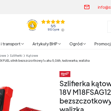
info@s
5
/
5
1312
opinii
i transport
Artykuły BHP
Ogród
Promocj
rowe
Szlifierki
Kątowe
 FUEL silnik bezszczotkowy 1x aku 5,0Ah, ładowarka, walizka
Szlifierka kąt
18V M18FSAG12
bezszczotkowy 
walizka