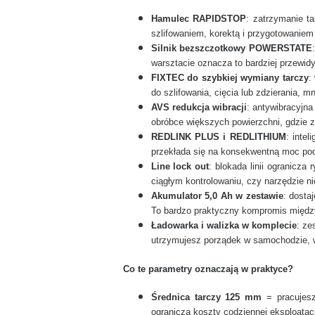
Hamulec RAPIDSTOP
: zatrzymanie t
szlifowaniem, korektą i przygotowaniem
Silnik bezszczotkowy POWERSTATE
warsztacie oznacza to bardziej przewid
FIXTEC do szybkiej wymiany tarczy
:
do szlifowania, cięcia lub zdzierania, 
AVS redukcja wibracji
: antywibracyjn
obróbce większych powierzchni, gdzie z
REDLINK PLUS i REDLITHIUM
: inte
przekłada się na konsekwentną moc pod
Line lock out
: blokada linii ogranicza
ciągłym kontrolowaniu, czy narzędzie ni
Akumulator 5,0 Ah w zestawie
: dosta
To bardzo praktyczny kompromis między
Ładowarka i walizka w komplecie
: ze
utrzymujesz porządek w samochodzie, wa
Co te parametry oznaczają w praktyce?
Średnica tarczy 125 mm
= pracujesz
ogranicza koszty codziennej eksploatacj