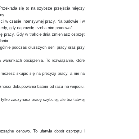
Przekłada się to na szybsze przejścia między
cy.
ci w czasie intensywnej pracy. Na budowie i w
wtedy, gdy naprawdę trzeba nim pracować.
ję pracy. Gdy w trakcie dnia zmieniasz osprzęt
dania.
ólnie podczas dłuższych serii pracy oraz przy
 w warunkach obciążenia. To rozwiązanie, które
 możesz skupić się na precyzji pracy, a nie na
zności dokupowania baterii od razu na wejściu.
tylko zaczynasz pracę szybciej, ale też łatwiej
ozsądne cenowo. To ułatwia dobór osprzętu i