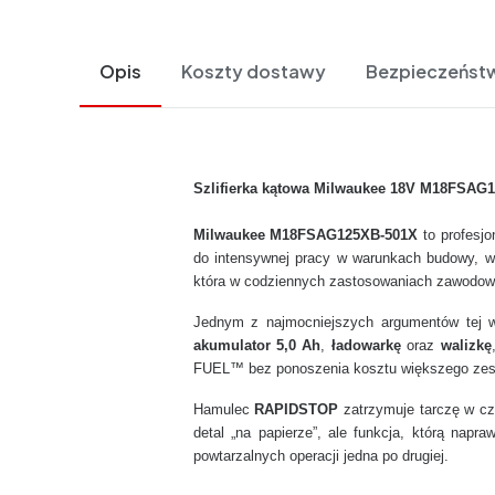
Opis
Koszty dostawy
Bezpieczeńst
Szlifierka kątowa Milwaukee 18V M18FSAG
Milwaukee M18FSAG125XB-501X
to profesj
do intensywnej pracy w warunkach budowy, wa
która w codziennych zastosowaniach zawodowych
Jednym z najmocniejszych argumentów tej we
akumulator 5,0 Ah
,
ładowarkę
oraz
walizkę
FUEL™ bez ponoszenia kosztu większego zesta
Hamulec
RAPIDSTOP
zatrzymuje tarczę w cz
detal „na papierze”, ale funkcja, którą nap
powtarzalnych operacji jedna po drugiej.