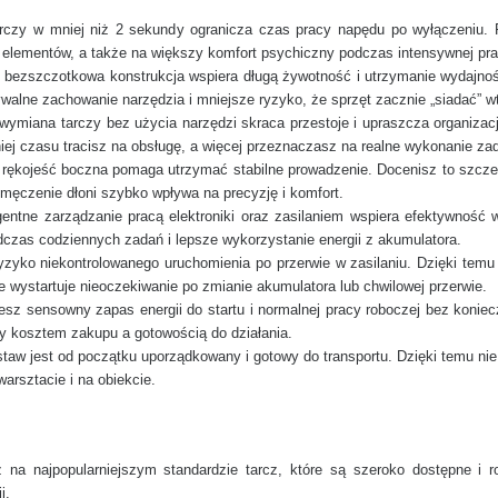
arczy w mniej niż 2 sekundy ogranicza czas pracy napędu po wyłączeniu. 
 elementów, a także na większy komfort psychiczny podczas intensywnej pra
: bezszczotkowa konstrukcja wspiera długą żywotność i utrzymanie wydajnoś
ywalne zachowanie narzędzia i mniejsze ryzyko, że sprzęt zacznie „siadać” 
 wymiana tarczy bez użycia narzędzi skraca przestoje i upraszcza organizac
mniej czasu tracisz na obsługę, a więcej przeznaczasz na realne wykonanie za
a rękojeść boczna pomaga utrzymać stabilne prowadzenie. Docenisz to szczeg
męczenie dłoni szybko wpływa na precyzję i komfort.
ligentne zarządzanie pracą elektroniki oraz zasilaniem wspiera efektywność
czas codziennych zadań i lepsze wykorzystanie energii z akumulatora.
 ryzyko niekontrolowanego uruchomienia po przerwie w zasilaniu. Dzięki temu
e wystartuje nieoczekiwanie po zmianie akumulatora lub chwilowej przerwie.
jesz sensowny zapas energii do startu i normalnej pracy roboczej bez koniec
 kosztem zakupu a gotowością do działania.
staw jest od początku uporządkowany i gotowy do transportu. Dzięki temu nie 
rsztacie i na obiekcie.
 na najpopularniejszym standardzie tarcz, które są szeroko dostępne i r
i.