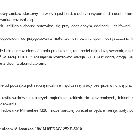
towy zestaw startowy
: ta wersja jest bardzo dobrym wyborem dla osób, któ
warką oraz walizką.
ch
: szlifierka dobrze sprawdza się przy codziennym docinaniu, szlifowa
 odpowiedni do przygotowania materiału, szlifowania spoin, oczyszczania 
lnie i nie chcesz ciągnąć kabla po obiekcie, ten model daje dużą swobodę dzia
ść w serię FUEL™ rozsądnie kosztowo
: wersja 501X jest dobrą drogą we
wu z dwoma akumulatorami.
tóre od początku potrzebują możliwie najdłuższej pracy bez przerw i chcą pr
 użytkowników szukających najtańszej szlifierki do okazjonalnych, lekkic
tosowania.
 i ładowarkę Milwaukee M18, może bardziej opłacalna będzie wersja body, p
 hamulcem Milwaukee 18V M18FSAG125XB-501X