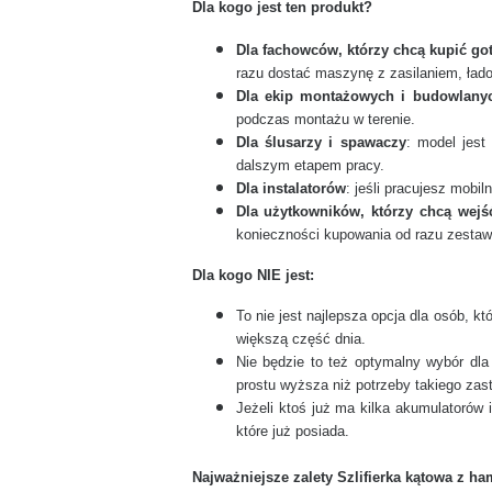
Dla kogo jest ten produkt?
Dla fachowców, którzy chcą kupić go
razu dostać maszynę z zasilaniem, łado
Dla ekip montażowych i budowlany
podczas montażu w terenie.
Dla ślusarzy i spawaczy
: model jest
dalszym etapem pracy.
Dla instalatorów
: jeśli pracujesz mobi
Dla użytkowników, którzy chcą wej
konieczności kupowania od razu zesta
Dla kogo NIE jest:
To nie jest najlepsza opcja dla osób, k
większą część dnia.
Nie będzie to też optymalny wybór dla
prostu wyższa niż potrzeby takiego zas
Jeżeli ktoś już ma kilka akumulatorów
które już posiada.
Najważniejsze zalety Szlifierka kątowa z