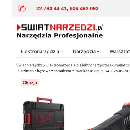
22 784 44 41, 606 492 092
Elektronarzędzia
Narzędzia
Warsztat 
End of main navigation
Świat Narzędzi
Elektronarzędzia
Elektronarzędzia akumulato
Szlifierka kątowa z hamulcem Milwaukee 18V M18FSAG125XB-501X
Etykiety
Okazja