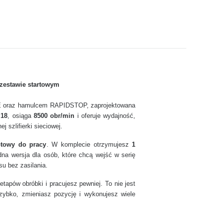
zestawie startowym
TE oraz hamulcem RAPIDSTOP, zaprojektowana
M18
, osiąga
8500 obr/min
i oferuje wydajność,
 szlifierki sieciowej.
otowy do pracy
. W komplecie otrzymujesz
1
na wersja dla osób, które chcą wejść w serię
u bez zasilania.
tapów obróbki i pracujesz pewniej. To nie jest
szybko, zmieniasz pozycję i wykonujesz wiele