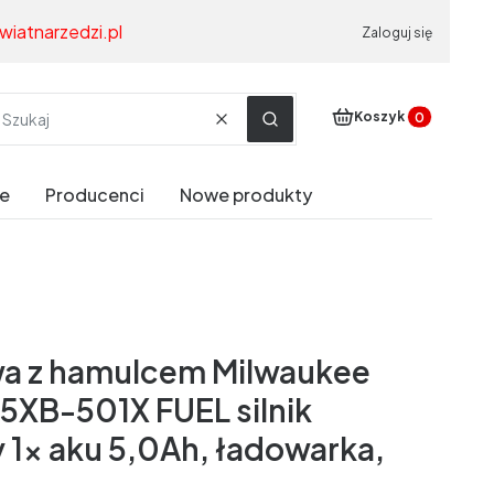
wiatnarzedzi.pl
Zaloguj się
Produkty w koszyku
Koszyk
Wyczyść
Szukaj
e
Producenci
Nowe produkty
owa z hamulcem Milwaukee
5XB-501X FUEL silnik
1x aku 5,0Ah, ładowarka,