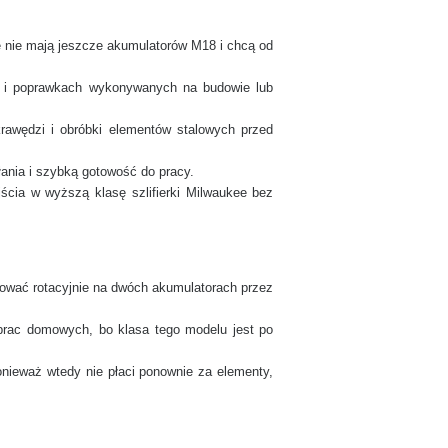
re nie mają jeszcze akumulatorów M18 i chcą od
niu i poprawkach wykonywanych na budowie lub
krawędzi i obróbki elementów stalowych przed
łania i szybką gotowość do pracy.
jścia w wyższą klasę szlifierki Milwaukee bez
acować rotacyjnie na dwóch akumulatorach przez
h prac domowych, bo klasa tego modelu jest po
onieważ wtedy nie płaci ponownie za elementy,