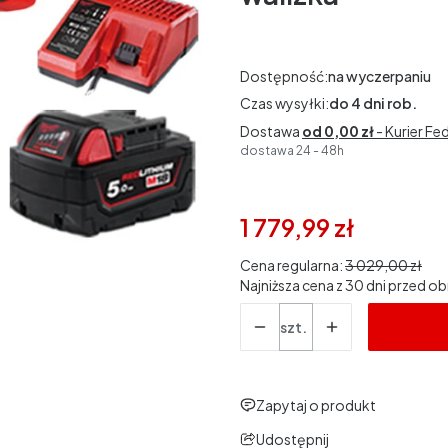
Dostępność:
na wyczerpaniu
Czas wysyłki:
do 4 dni rob.
Dostawa
od 0,00 zł
- Kurier Fe
dostawa 24 - 48h
1 779,99 zł
Cena regularna:
3 029,00 zł
Najniższa cena z 30 dni przed ob
Ilość
szt.
Zapytaj o produkt
Udostępnij