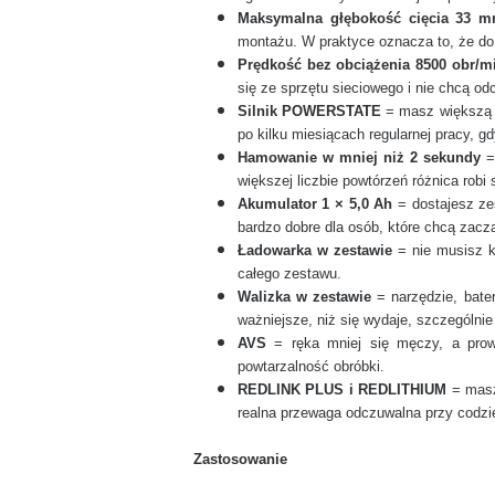
Maksymalna głębokość cięcia 33 
montażu. W praktyce oznacza to, że do 
Prędkość bez obciążenia 8500 obr/m
się ze sprzętu sieciowego i nie chcą o
Silnik POWERSTATE
= masz większą pe
po kilku miesiącach regularnej pracy, 
Hamowanie w mniej niż 2 sekundy
= 
większej liczbie powtórzeń różnica robi
Akumulator 1 × 5,0 Ah
= dostajesz ze
bardzo dobre dla osób, które chcą zacz
Ładowarka w zestawie
= nie musisz k
całego zestawu.
Walizka w zestawie
= narzędzie, bater
ważniejsze, niż się wydaje, szczególnie
AVS
= ręka mniej się męczy, a prowa
powtarzalność obróbki.
REDLINK PLUS i REDLITHIUM
= masz 
realna przewaga odczuwalna przy codz
Zastosowanie