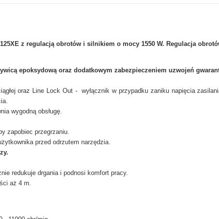
25XE z regulacją obrotów i silnikiem o mocy 1550 W. Regulacja obrotó
ywicą epoksydową oraz dodatkowym zabezpieczeniem uzwojeń gwarantu
iągłej oraz Line Lock Out - wyłącznik w przypadku zaniku napięcia zasilani
ia.
nia wygodną obsługę.
by zapobiec przegrzaniu.
żytkownika przed odrzutem narzędzia.
zy.
ie redukuje drgania i podnosi komfort pracy.
ści aż 4 m.