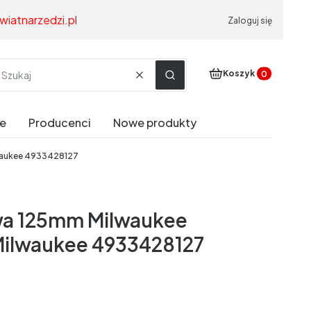
wiatnarzedzi.pl
Zaloguj się
Produkty w koszyku
Koszyk
Wyczyść
Szukaj
e
Producenci
Nowe produkty
lwaukee 4933428127
owa 125mm Milwaukee
ilwaukee 4933428127