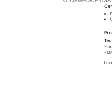
Cena dostawy dotyczy tego produ
Cer
P
U
Pro
Tec
Max
713
biu