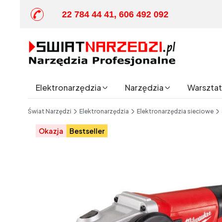
22 784 44 41, 606 492 092
Elektronarzędzia
Narzędzia
Warsztat 
End of main navigation
Świat Narzędzi
Elektronarzędzia
Elektronarzędzia sieciowe
Etykiety
Okazja
Bestseller