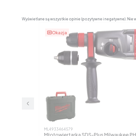
Wyświetlane są wszystkie opinie (pozytywne i negatywne). Nie w
Okazja
Kod produktu
ML4933464579
Młotowiertarka SDS-Plus Milwaukee P