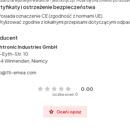
ktu (w wybranym wariancie - jeśli dotyczy). Może się ona zmienić po doda
tyfikaty i ostrzeżenie bezpieczeństwa
osiada oznaczenie CE (zgodność z normami UE).
tylizować zgodnie z lokalnymi przepisami dotyczącymi odpa
ducent
htronic Industries GmbH
-Eyth-Str. 10
64 Winnenden, Niemcy
ro@tti-emea.com
0.00
Liczba ocen: 0
Oceń i opisz