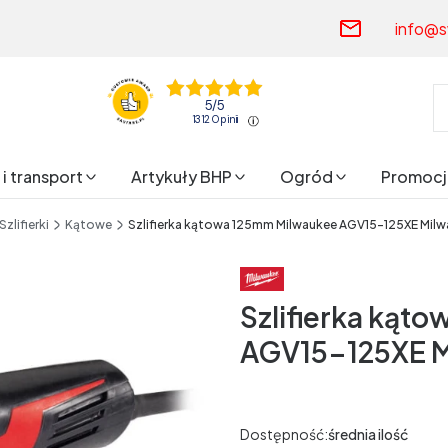
info@s
5
/
5
1312
opinii
i transport
Artykuły BHP
Ogród
Promocj
Szlifierki
Kątowe
Szlifierka kątowa 125mm Milwaukee AGV15-125XE Mi
Szlifierka kąt
AGV15-125XE M
Dostępność:
średnia ilość