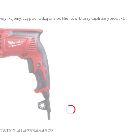
eryfikujemy, czy pochodzą one od klientów, którzy kupili dany produkt.
H26TX 2.4J 4933464579