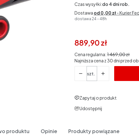
Czas wysyłki:
do 4 dni rob.
Dostawa
od 0,00 zł
- Kurier Fe
dostawa 24 - 48h
889,90 zł
Cena regularna:
1 469,00 zł
Najniższa cena z 30 dni przed ob
Ilość
szt.
Zapytaj o produkt
Udostępnij
wo produktu
Opinie
Produkty powiązane