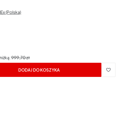
dEx (Polska)
niżką:
999,70 zł
DODAJ DO KOSZYKA