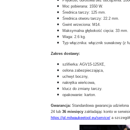
Prędkość obrotowa bez obciążenia: 2800
Moc pobierana: 1550 W.
Średnica tarczy: 125 mm.
Średnica otworu tarczy: 22.2 mm.
Gwint wrzeciona: M14.
Maksymalna głębokość cięcia: 33 mm.
Waga: 2.6 kg.
Typ włącznika: włącznik suwakowy (z fu
Zakres dostawy:
szlifierka: AGV15-125XE,
osłona zabezpieczająca,
uchwyt boczny,
nakrętka wieńcowa,
klucz do zmiany tarczy.
opakowanie: karton.
Gwarancja:
Standardowa gwarancja udzielona 
24 lub
36 miesięcy
zakładając konto w serwisie
https://pl.milwaukeetool.eu/service/
a szczegół