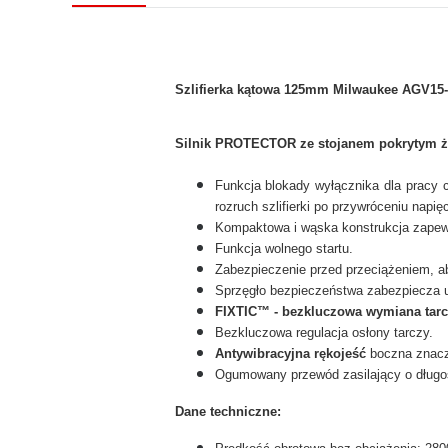
Szlifierka kątowa 125mm Milwaukee AGV15-1
Silnik PROTECTOR ze stojanem pokrytym ż
Funkcja blokady wyłącznika dla pracy c
rozruch szlifierki po przywróceniu napięc
Kompaktowa i wąska konstrukcja zapew
Funkcja wolnego startu.
Zabezpieczenie przed przeciążeniem, a
Sprzęgło bezpieczeństwa zabezpiecza u
FIXTIC™ - bezkluczowa wymiana tarc
Bezkluczowa regulacja osłony tarczy.
Antywibracyjna rękojeść
boczna znaczn
Ogumowany przewód zasilający o długo
Dane techniczne: