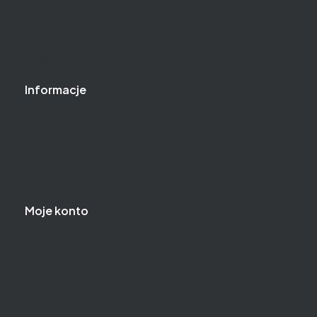
Polityka prywatności
Dostawa i płatność
Leasing dla firm
Informacje
Informacje FAQ
Informacja o plikach cookies
Reklamacje i zwroty
Bony prezentowe - zasady użycia
Moje konto
Logowanie
Przechowalnia
Ustawienia konta
Ustawienia plików cookies