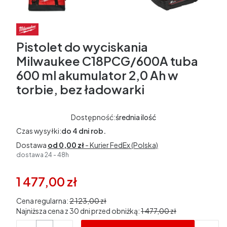
Pistolet do wyciskania
Milwaukee C18PCG/600A tuba
600 ml akumulator 2,0 Ah w
torbie, bez ładowarki
Dostępność:
średnia ilość
Czas wysyłki:
do 4 dni rob.
Dostawa
od 0,00 zł
- Kurier FedEx (Polska)
dostawa 24 - 48h
1 477,00 zł
Cena regularna:
2 123,00 zł
Najniższa cena z 30 dni przed obniżką:
1 477,00 zł
Ilość