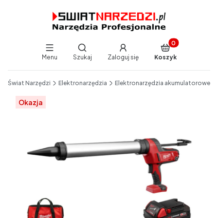
Produkty w koszy
Otwórz wyszukiwarkę
Menu
Szukaj
Zaloguj się
Koszyk
End of main navigation
Świat Narzędzi
Elektronarzędzia
Elektronarzędzia akumulatorowe
Etykiety
Okazja