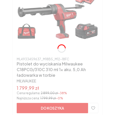
Kod produktu
ML4933459637_M18B5_M12-18FC
Pistolet do wyciskania Milwaukee
C18PCG/310C 310 ml 1x aku. 5,0 Ah
ładowarka w torbie
PRODUCENT
MILWAUKEE
Cena promocyjna
1 799,99 zł
Cena regularna:
2 899,00 zł
-38%
Najniższa cena:
1 799,99 zł
-0%
DO KOSZYKA