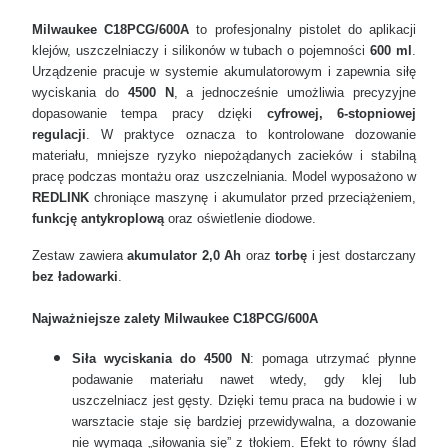
Milwaukee C18PCG/600A
to profesjonalny pistolet do aplikacji
klejów, uszczelniaczy i silikonów w tubach o pojemności
600 ml
.
Urządzenie pracuje w systemie akumulatorowym i zapewnia siłę
wyciskania do
4500 N
, a jednocześnie umożliwia precyzyjne
dopasowanie tempa pracy dzięki
cyfrowej, 6-stopniowej
regulacji
. W praktyce oznacza to kontrolowane dozowanie
materiału, mniejsze ryzyko niepożądanych zacieków i stabilną
pracę podczas montażu oraz uszczelniania. Model wyposażono w
REDLINK
chroniące maszynę i akumulator przed przeciążeniem,
funkcję antykroplową
oraz oświetlenie diodowe.
Zestaw zawiera
akumulator 2,0 Ah
oraz
torbę
i jest dostarczany
bez ładowarki
.
Najważniejsze zalety Milwaukee C18PCG/600A
Siła wyciskania do 4500 N
: pomaga utrzymać płynne
podawanie materiału nawet wtedy, gdy klej lub
uszczelniacz jest gęsty. Dzięki temu praca na budowie i w
warsztacie staje się bardziej przewidywalna, a dozowanie
nie wymaga „siłowania się” z tłokiem. Efekt to równy ślad