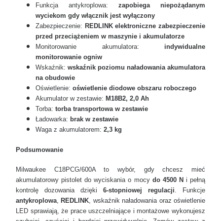
Funkcja antykroplowa:
zapobiega niepożądanym
wyciekom gdy włącznik jest wyłączony
Zabezpieczenie:
REDLINK elektroniczne zabezpieczenie
przed przeciążeniem w maszynie i akumulatorze
Monitorowanie akumulatora:
indywidualne
monitorowanie ogniw
Wskaźnik:
wskaźnik poziomu naładowania akumulatora
na obudowie
Oświetlenie:
oświetlenie diodowe obszaru roboczego
Akumulator w zestawie:
M18B2, 2,0 Ah
Torba:
torba transportowa w zestawie
Ładowarka:
brak w zestawie
Waga z akumulatorem:
2,3 kg
Podsumowanie
Milwaukee C18PCG/600A to wybór, gdy chcesz mieć
akumulatorowy pistolet do wyciskania o mocy
do 4500 N
i pełną
kontrolę dozowania dzięki
6-stopniowej regulacji
. Funkcje
antykroplowa
,
REDLINK
, wskaźnik naładowania oraz oświetlenie
LED sprawiają, że prace uszczelniające i montażowe wykonujesz