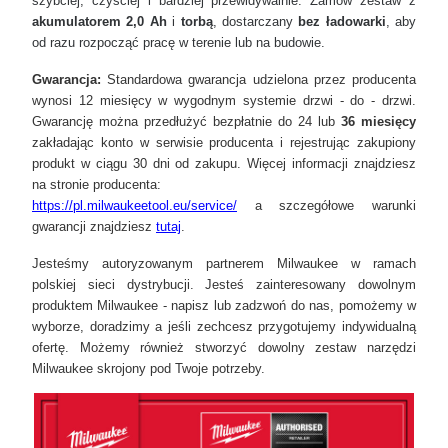
szybciej, czyściej i bardziej przewidywalnie. Zamów zestaw z
akumulatorem 2,0 Ah
i
torbą
, dostarczany
bez ładowarki
, aby
od razu rozpocząć pracę w terenie lub na budowie.
Gwarancja:
Standardowa gwarancja udzielona przez producenta
wynosi 12 miesięcy w wygodnym systemie drzwi - do - drzwi.
Gwarancję można przedłużyć bezpłatnie do 24 lub
36 miesięcy
zakładając konto w serwisie producenta i rejestrując zakupiony
produkt w ciągu 30 dni od zakupu. Więcej informacji znajdziesz
na stronie producenta:
https://pl.milwaukeetool.eu/service/
a szczegółowe warunki
gwarancji znajdziesz
tutaj
.
Jesteśmy autoryzowanym partnerem Milwaukee w ramach
polskiej sieci dystrybucji. Jesteś zainteresowany dowolnym
produktem Milwaukee - napisz lub zadzwoń do nas, pomożemy w
wyborze, doradzimy a jeśli zechcesz przygotujemy indywidualną
ofertę. Możemy również stworzyć dowolny zestaw narzędzi
Milwaukee skrojony pod Twoje potrzeby.