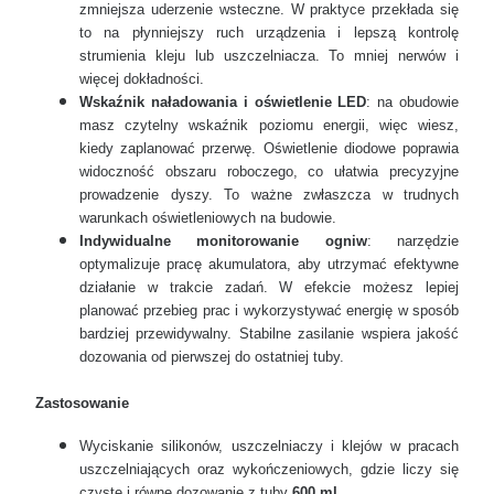
zmniejsza uderzenie wsteczne. W praktyce przekłada się
to na płynniejszy ruch urządzenia i lepszą kontrolę
strumienia kleju lub uszczelniacza. To mniej nerwów i
więcej dokładności.
Wskaźnik naładowania i oświetlenie LED
: na obudowie
masz czytelny wskaźnik poziomu energii, więc wiesz,
kiedy zaplanować przerwę. Oświetlenie diodowe poprawia
widoczność obszaru roboczego, co ułatwia precyzyjne
prowadzenie dyszy. To ważne zwłaszcza w trudnych
warunkach oświetleniowych na budowie.
Indywidualne monitorowanie ogniw
: narzędzie
optymalizuje pracę akumulatora, aby utrzymać efektywne
działanie w trakcie zadań. W efekcie możesz lepiej
planować przebieg prac i wykorzystywać energię w sposób
bardziej przewidywalny. Stabilne zasilanie wspiera jakość
dozowania od pierwszej do ostatniej tuby.
Zastosowanie
Wyciskanie silikonów, uszczelniaczy i klejów w pracach
uszczelniających oraz wykończeniowych, gdzie liczy się
czyste i równe dozowanie z tuby
600 ml
.