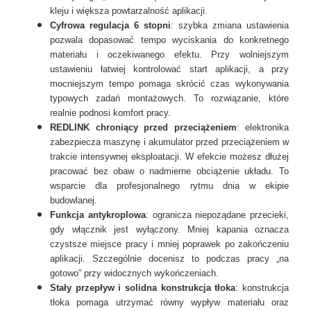
kleju i większa powtarzalność aplikacji.
Cyfrowa regulacja 6 stopni
: szybka zmiana ustawienia
pozwala dopasować tempo wyciskania do konkretnego
materiału i oczekiwanego efektu. Przy wolniejszym
ustawieniu łatwiej kontrolować start aplikacji, a przy
mocniejszym tempo pomaga skrócić czas wykonywania
typowych zadań montażowych. To rozwiązanie, które
realnie podnosi komfort pracy.
REDLINK chroniący przed przeciążeniem
: elektronika
zabezpiecza maszynę i akumulator przed przeciążeniem w
trakcie intensywnej eksploatacji. W efekcie możesz dłużej
pracować bez obaw o nadmierne obciążenie układu. To
wsparcie dla profesjonalnego rytmu dnia w ekipie
budowlanej.
Funkcja antykroplowa
: ogranicza niepożądane przecieki,
gdy włącznik jest wyłączony. Mniej kapania oznacza
czystsze miejsce pracy i mniej poprawek po zakończeniu
aplikacji. Szczególnie docenisz to podczas pracy „na
gotowo” przy widocznych wykończeniach.
Stały przepływ i solidna konstrukcja tłoka
: konstrukcja
tłoka pomaga utrzymać równy wypływ materiału oraz