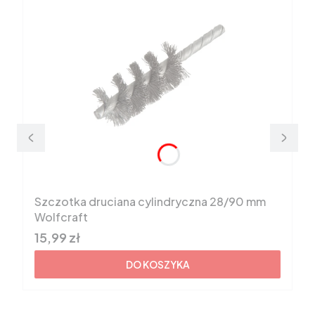
Szczotka druciana cylindryczna 28/90 mm
Wolfcraft
Cena brutto
15,99 zł
DO KOSZYKA