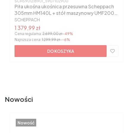
Kod produktu
SCH5901218901_5907102900
Piła ukośna ukośnica przesuwna Scheppach
305mm HM140L + stół maszynowy UMF2000
PRODUCENT
5901218901
SCHEPPACH
Cena promocyjna
1 379,99 zł
Cena regularna:
2 699,00 zł
-49%
Najniższa cena:
1 299,99 zł
--6%
DO KOSZYKA
Nowości
Nowość