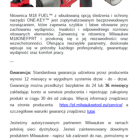
Nitownica M18 FUEL™ z wbudowaną opcją śledzenia i ochrony
narzędzi ONE-KEY™ jest zoptymalizowanym bezprzewodowym
rozwiązaniem, które zapewnia szybkie i łatwe nitowanie przy
zachowaniu wydajności, trwałości i odpowiedniego rozmiaru
nitowanych elementów. Zainwestuj w nitownicę Milwaukee
M18ONEFPRT i przekonaj się o jej niezawodności oraz
wszechstronności. Oferująca niezwykłe parametry, doskonale
wpisuje się w potrzeby każdego profesjonalisty, gwarantując
wydajność oraz komfort pracy.
---
Gwarancja:
Standardowa gwarancja udzielona przez producenta
wynosi 12 miesięcy w wygodnym systemie drzwi - do - drzwi.
Gwarancję można przedłużyć bezpłatnie do 24 lub
36 miesięcy
zakładając konto w serwisie producenta i rejestrując zakupiony
produkt w ciągu 30 dni od zakupu. Więcej informacji znajdziesz
na stronie producenta
https://pl.milwaukeetool.eu/service/
a
szczegółowe warunki gwarancji znajdziesz
tutaj
.
Jesteśmy autoryzowanym partnerem Milwaukee w ramach
polskiej sieci dystrybucji. Jesteś zainteresowany dowolnym
produktem Milwaukee - napisz lub zadzwoń do nas, pomożemy w