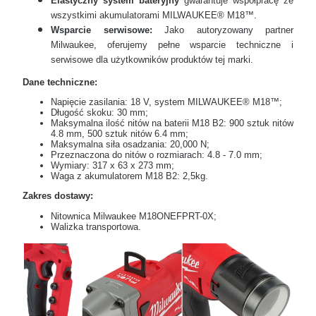
Elastyczny system bateryjny
gwarantuje współpracę ze
wszystkimi akumulatorami MILWAUKEE® M18™.
Wsparcie serwisowe:
Jako autoryzowany partner
Milwaukee, oferujemy pełne wsparcie techniczne i
serwisowe dla użytkowników produktów tej marki.
Dane techniczne:
Napięcie zasilania: 18 V, system MILWAUKEE® M18™;
Długość skoku: 30 mm;
Maksymalna ilość nitów na baterii M18 B2: 900 sztuk nitów
4.8 mm, 500 sztuk nitów 6.4 mm;
Maksymalna siła osadzania: 20,000 N;
Przeznaczona do nitów o rozmiarach: 4.8 - 7.0 mm;
Wymiary: 317 x 63 x 273 mm;
Waga z akumulatorem M18 B2: 2,5kg.
Zakres dostawy:
Nitownica Milwaukee M18ONEFPRT-0X;
Walizka transportowa.