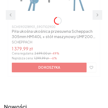
Kod produktu
SCH5901218901_5907102900
Piła ukośna ukośnica przesuwna Scheppach
305mm HM140L + stół maszynowy UMF2000
PRODUCENT
5901218901
SCHEPPACH
Cena promocyjna
1 379,99 zł
Cena regularna:
2 699,00 zł
-49%
Najniższa cena:
1 299,99 zł
--6%
DO KOSZYKA
Nowości