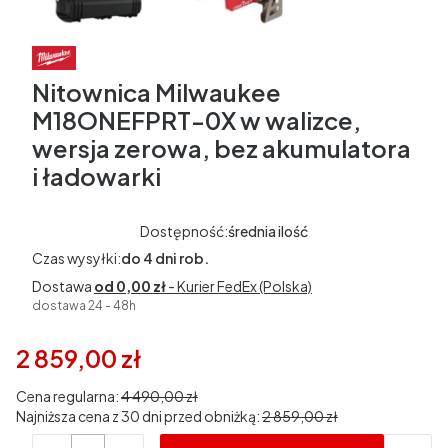
Nitownica Milwaukee
M18ONEFPRT-0X w walizce,
wersja zerowa, bez akumulatora
i ładowarki
Dostępność:
średnia ilość
Czas wysyłki:
do 4 dni rob.
Dostawa
od 0,00 zł
- Kurier FedEx (Polska)
dostawa 24 - 48h
2 859,00 zł
Cena regularna:
4 490,00 zł
Najniższa cena z 30 dni przed obniżką:
2 859,00 zł
Ilość