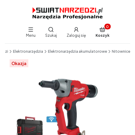
Produkty w koszy
Otwórz wyszukiwarkę
Menu
Szukaj
Zaloguj się
Koszyk
End of main navigation
zędzi
Elektronarzędzia
Elektronarzędzia akumulatorowe
Nitownice
Etykiety
Okazja