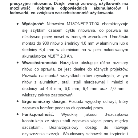
precyzyjne nitowanie. Dzięki wersji zerowej, użytkownik ma
możliwość dobrania odpowiednich akumulatorów i
ładowarki, co zwiększa wszechstronność użytkowania.
Wydajność:
Nitownica M18ONEFPRT-0X charakteryzuje
się szybkim czasem cyklu nitowania, co pozwala na
efektywną pracę nawet w trudnych warunkach. Umożliwia
montaż do 900 nitów o średnicy 4,8 mm w aluminium lub o
średnicy 6,4 mm w aluminium na w pełni naładowanym
akumulatorze M18™ 2,0 Ah.
Wszechstronność:
Narzędzie obsługuje różne rozmiary
nitów, co sprawia, że jest idealne do różnych projektów.
Pozwala na montaż wszystkich nitów zrywalnych, w tym
nitów z aluminium, stali, stali nierdzewnej i miedzi o
średnicy od 4,8 mm, 6,0 mm, 6,4 mm oraz 7,0 mm -
większy zakres zastosowań
Ergonomiczny design:
Posiada wygodny uchwyt, który
zapewnia komfort podczas długotrwałej pracy.
Funkcjonalność:
Wysokiej jakości 3-szczękowa
konstrukcja ze stopu stali zapewnia więcej pracy między
szczękami. Beznarzędziowy dostęp do łatwego
czyszczenia szczęk. Wbudowany schowek na trzpienie i