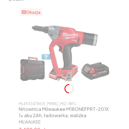
Okazja
Kod produktu
ML4933478601_M18B2_M12-18FC
Nitownica Milwaukee M18ONEFPRT-201X
1x aku 2Ah, ładowarka, walizka
PRODUCENT
MILWAUKEE