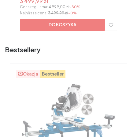
Cena promocyjna
3 499,99 zł
Cena regularna:
4 999,00 zł
-30%
Najniższa cena:
3 499,99 zł
-0%
DO KOSZYKA
Bestsellery
Okazja
Bestseller