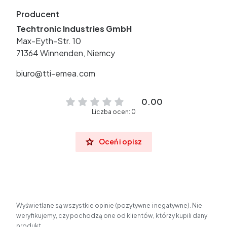
Producent
Techtronic Industries GmbH
Max-Eyth-Str. 10
71364 Winnenden, Niemcy
biuro@tti-emea.com
0.00
Liczba ocen: 0
Oceń i opisz
Wyświetlane są wszystkie opinie (pozytywne i negatywne). Nie
weryfikujemy, czy pochodzą one od klientów, którzy kupili dany
produkt.