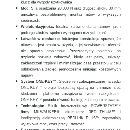
klucz dla wygody użytkownika
Moc:
Siła osadzania 20.000 N oraz długość skoku 30 mm
umożliwia bezproblemowy montaż nitów o większych
średnicach.
Wielofunkcyjność:
Idealna zarówno dla amatorów, jak i
profesjonalistów, spełnia wymagania różnych branż.
Łatwość w obsłudze:
Intuicyjna konstrukcja sprawia, że
nitownica jest prosta w użyciu, a jej serwisowanie również
nie sprawia problemów. Przezroczysty pojemnik na
trzpienie pozwala zobaczyć, kiedy jest pełny, unikając
zakleszczeń trzpieni i minimalizując czas przestoju w celu
odblokowania zacięć, jednocześnie unikając kosztownych
napraw
System ONE-KEY™:
Śledzenie i zabezpieczanie narzędzi
ONE-KEY™ oferuje bezpłatną opartą na chmurze sieć
śledzenia i platformę zarządzania Twoimi narzędziami.
ONE-KEY™ posiada również funkcję zdalnego blokowania.
Technologia:
Silnik bezszczotkowy POWERSTATE™
firmy MILWAUKEE®, akumulator REDLITHIUM™ i
inteligencją elektroniczną REDLINK PLUS™ zapewniają
wyjątkową moc, czas pracy i trwałość.