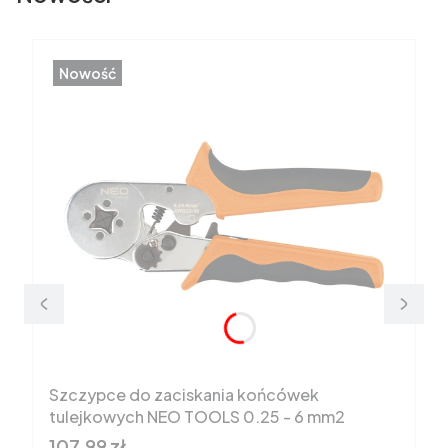
Nowość
Szczypce do zaciskania końcówek
tulejkowych NEO TOOLS 0.25 - 6 mm2
Cena brutto
107,99 zł