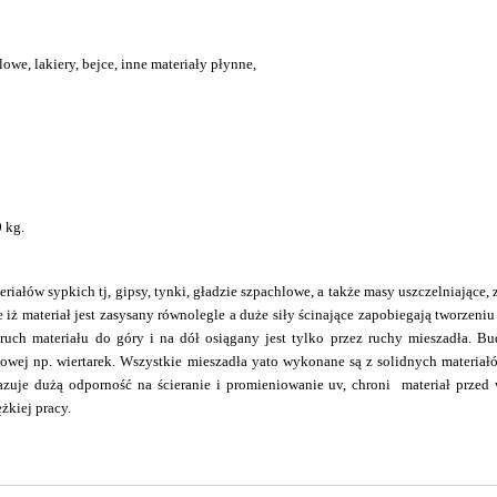
owe, lakiery, bejce, inne materiały płynne,
 kg.
eriałów sypkich tj, gipsy, tynki, gładzie szpachlowe, a także masy uszczelniając
 materiał jest zasysany równolegle a duże siły ścinające zapobiegają tworzeniu 
 ruch materiału do góry i na dół osiągany jest tylko przez ruchy mieszadła. B
towej np. wiertarek. Wszystkie mieszadła yato wykonane są z solidnych materi
uje dużą odporność na ścieranie i promieniowanie uv, chroni materiał przed w
żkiej pracy.