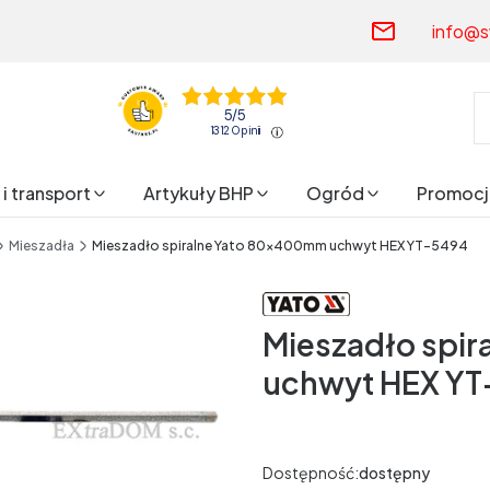
info@s
5
/
5
1312
opinii
i transport
Artykuły BHP
Ogród
Promocj
Mieszadła
Mieszadło spiralne Yato 80x400mm uchwyt HEX YT-5494
Mieszadło spi
uchwyt HEX YT
Dostępność:
dostępny