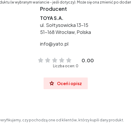
ktu (w wybranym wariancie - jeśli dotyczy). Może się ona zmienić po doda
Producent
TOYA S.A.
ul. Sołtysowicka 13-15
51-168 Wrocław, Polska
info@yato.pl
0.00
Liczba ocen: 0
Oceń i opisz
eryfikujemy, czy pochodzą one od klientów, którzy kupili dany produkt.