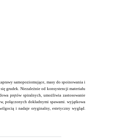
e, zaprawy samopoziomujące, masy do spoinowania i
się grudek. Niezależnie od konsystencji materiału
udowa prętów spiralnych, umożliwia zastosowanie
ałów, połączonych dokładnymi spawami. wyjątkowa
ilgocią i nadaje oryginalny, estetyczny wygląd.