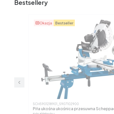
Bestsellery
Okazja
Bestseller
Kod produktu
SCH5901218901_5907102900
Piła ukośna ukośnica przesuwna Schep
PRODUCENT