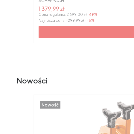
SCHEPPACH
Cena promocyjna
1 379,99 zł
Cena regularna:
2 699,00 zł
-49%
Najniższa cena:
1 299,99 zł
--6%
Nowości
Nowość