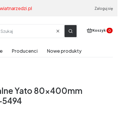
wiatnarzedzi.pl
Zaloguj się
Produkty w koszyku
Koszyk
Wyczyść
Szukaj
e
Producenci
Nowe produkty
ralne Yato 80x400mm
-5494