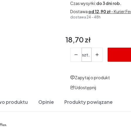
Czas wysyłki:
do 3 dni rob.
Dostawa
od 12,90 zł
- Kurier F
dostawa 24 - 48h
18,70 zł
Cena
Ilość
szt.
Zapytaj o produkt
Udostępnij
wo produktu
Opinie
Produkty powiązane
lus.