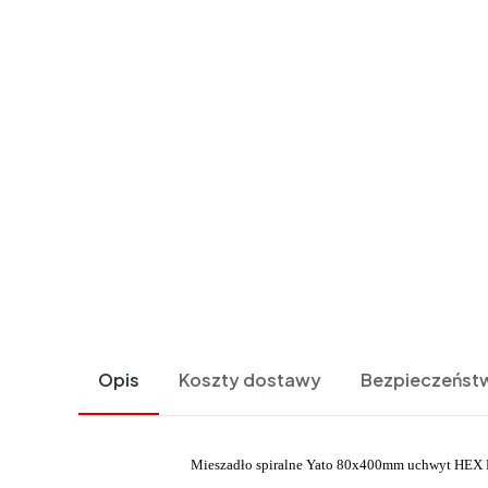
Opis
Koszty dostawy
Bezpieczeńst
Mieszadło spiralne Yato 80x400mm uchwyt HEX P