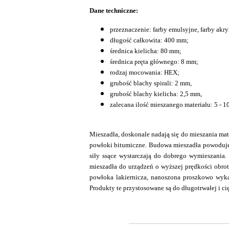
Dane techniczne:
przeznaczenie: farby emulsyjne, farby akryl
długość całkowita: 400 mm;
średnica kielicha: 80 mm;
średnica pręta głównego: 8 mm;
rodzaj mocowania: HEX;
grubość blachy spirali: 2 mm,
grubość blachy kielicha: 2,5 mm,
zalecana ilość mieszanego materiału: 5 - 10
Mieszadła, doskonale nadają się do mieszania mat
powłoki bitumiczne. Budowa mieszadła powoduje iż
siły ssące wystarczają do dobrego wymieszania.
mieszadła do urządzeń o wyższej prędkości obro
powłoka lakiernicza, nanoszona proszkowo wykaz
Produkty te przystosowane są do długotrwałej i cię