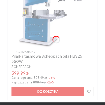
Kod produktu
LL-SCH5901513901
Pilarka taśmowa Scheppach piła HBS25
350W
PRODUCENT
SCHEPPACH
Cena promocyjna
599,99 zł
Cena regularna:
808,49 zł
-26%
Najniższa cena:
808,49 zł
-26%
DO KOSZYKA