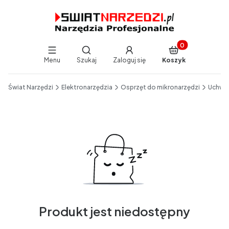
Produkty w koszy
Otwórz wyszukiwarkę
Menu
Szukaj
Zaloguj się
Koszyk
End of main navigation
Świat Narzędzi
Elektronarzędzia
Osprzęt do mikronarzędzi
Uchwyt
Produkt jest niedostępny