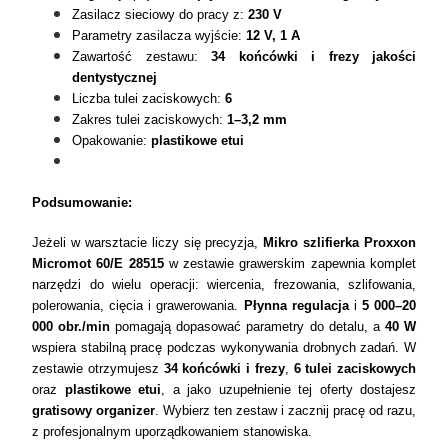
Zasilacz sieciowy do pracy z:
230 V
Parametry zasilacza wyjście:
12 V, 1 A
Zawartość zestawu:
34 końcówki i frezy jakości
dentystycznej
Liczba tulei zaciskowych:
6
Zakres tulei zaciskowych:
1–3,2 mm
Opakowanie:
plastikowe etui
Podsumowanie:
Jeżeli w warsztacie liczy się precyzja,
Mikro szlifierka Proxxon
Micromot 60/E 28515
w zestawie grawerskim zapewnia komplet
narzędzi do wielu operacji: wiercenia, frezowania, szlifowania,
polerowania, cięcia i grawerowania.
Płynna regulacja
i
5 000–20
000 obr./min
pomagają dopasować parametry do detalu, a
40 W
wspiera stabilną pracę podczas wykonywania drobnych zadań. W
zestawie otrzymujesz
34 końcówki i frezy
,
6 tulei zaciskowych
oraz
plastikowe etui
, a jako uzupełnienie tej oferty dostajesz
gratisowy organizer
. Wybierz ten zestaw i zacznij pracę od razu,
z profesjonalnym uporządkowaniem stanowiska.