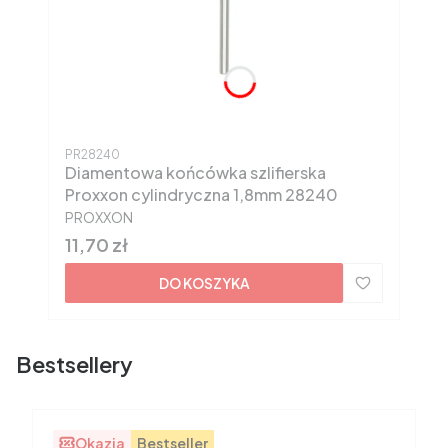
Kod produktu
PR28240
Diamentowa końcówka szlifierska
Proxxon cylindryczna 1,8mm 28240
PRODUCENT
PROXXON
Cena
11,70 zł
DO KOSZYKA
Bestsellery
Okazja
Bestseller