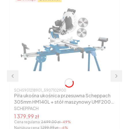
Kod produktu
SCH5901218901_5907102900
Piła ukośna ukośnica przesuwna Scheppach
305mm HM140L + stół maszynowy UMF2000
PRODUCENT
5901218901
SCHEPPACH
Cena promocyjna
1 379,99 zł
Cena regularna:
2 699,00 zł
-49%
Najniższa cena:
1 299,99 zł
--6%