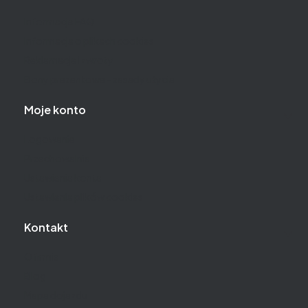
Informacje FAQ
Informacja o plikach cookies
Reklamacje i zwroty
Bony prezentowe - zasady użycia
Moje konto
Logowanie
Przechowalnia
Ustawienia konta
Ustawienia plików cookies
Kontakt
O firmie
Blog
Mapa dojazdu