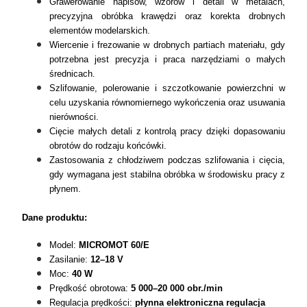
Grawerowanie napisów, wzorów i detali w metalach,
precyzyjna obróbka krawędzi oraz korekta drobnych
elementów modelarskich.
Wiercenie i frezowanie w drobnych partiach materiału, gdy
potrzebna jest precyzja i praca narzędziami o małych
średnicach.
Szlifowanie, polerowanie i szczotkowanie powierzchni w
celu uzyskania równomiernego wykończenia oraz usuwania
nierówności.
Cięcie małych detali z kontrolą pracy dzięki dopasowaniu
obrotów do rodzaju końcówki.
Zastosowania z chłodziwem podczas szlifowania i cięcia,
gdy wymagana jest stabilna obróbka w środowisku pracy z
płynem.
Dane produktu:
Model:
MICROMOT 60/E
Zasilanie:
12–18 V
Moc:
40 W
Prędkość obrotowa:
5 000–20 000 obr./min
Regulacja prędkości:
płynna elektroniczna regulacja