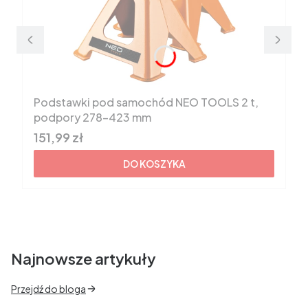
Podstawki pod samochód NEO TOOLS 2 t,
podpory 278-423 mm
Cena brutto
151,99 zł
DO KOSZYKA
Najnowsze artykuły
Przejdź do bloga