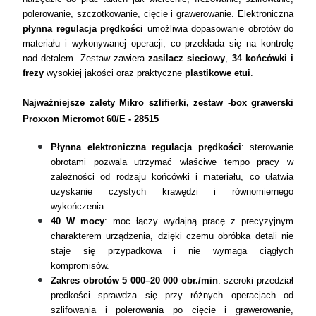
polerowanie, szczotkowanie, cięcie i grawerowanie. Elektroniczna
płynna regulacja prędkości
umożliwia dopasowanie obrotów do
materiału i wykonywanej operacji, co przekłada się na kontrolę
nad detalem. Zestaw zawiera
zasilacz sieciowy
,
34 końcówki i
frezy
wysokiej jakości oraz praktyczne
plastikowe etui
.
Najważniejsze zalety Mikro szlifierki, zestaw -box grawerski
Proxxon Micromot 60/E - 28515
Płynna elektroniczna regulacja prędkości
: sterowanie
obrotami pozwala utrzymać właściwe tempo pracy w
zależności od rodzaju końcówki i materiału, co ułatwia
uzyskanie czystych krawędzi i równomiernego
wykończenia.
40 W mocy
: moc łączy wydajną pracę z precyzyjnym
charakterem urządzenia, dzięki czemu obróbka detali nie
staje się przypadkowa i nie wymaga ciągłych
kompromisów.
Zakres obrotów 5 000–20 000 obr./min
: szeroki przedział
prędkości sprawdza się przy różnych operacjach od
szlifowania i polerowania po cięcie i grawerowanie,