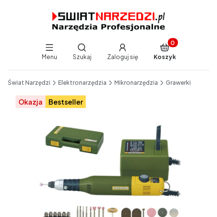
Produkty w koszy
Otwórz wyszukiwarkę
Menu
Szukaj
Zaloguj się
Koszyk
End of main navigation
Świat Narzędzi
Elektronarzędzia
Mikronarzędzia
Grawerki
Etykiety
Okazja
Bestseller