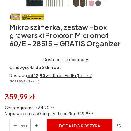
Mikro szlifierka, zestaw -box
grawerski Proxxon Micromot
60/E - 28515 + GRATIS Organizer
Dostępność:
dostępny
Czas wysyłki:
do 2 dni rob.
Dostawa
od 12,90 zł
- Kurier FedEx (Polska)
dostawa 24 - 48h
359,99 zł
Cena regularna:
464,70 zł
Najniższa cena z 30 dni przed obniżką:
349,97 zł
Ilość
szt.
DODAJ DO KOSZYKA